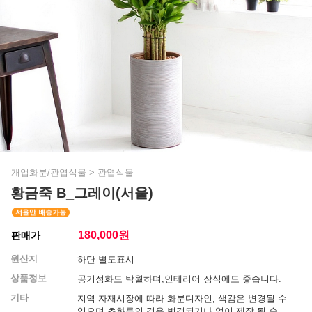
개업화분/관엽식물
>
관엽식물
황금죽 B_그레이(서울)
180,000
원
판매가
원산지
하단 별도표시
상품정보
공기정화도 탁월하며,인테리어 장식에도 좋습니다.
기타
지역 자재시장에 따라 화분디자인, 색감은 변경될 수
있으며 초화류의 경우 변경되거나 없이 제작 될 수