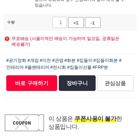
있습니다.
수량
+1
-1
무료배송 (서울지역만 배송이 가능하며 일요일, 공휴일은
배송불가)
#공기정화
#개업
#이전
#관엽
#화분
#집들이
#집들이화분
#
인테리어
#플랜테리어
#전시회
#집들이선물
#FRP분
바로 구매하기
장바구니
관심상품
이 상품은
쿠폰사용이 불가
한
상품입니다.