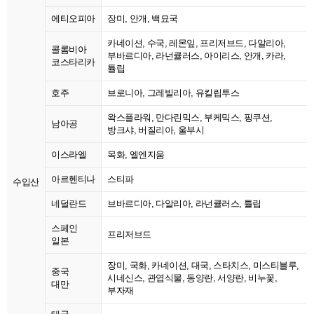
에티오피아
장미, 안개, 백묘국
카네이션, 수국, 레몬잎, 프리저브드, 다알리아,
콜롬비아
부바르디아, 라넌큘러스, 아이리스, 안개, 카라,
코스타리카
튤립
호주
브로니아, 그레빌리아, 유킬립투스
왁스플라워, 만다린믹스, 부케믹스, 핑쿠션,
남아공
방크샤, 버질리아, 울부시
이스라엘
목화, 엘엔지움
아르헨티나
스티파
수입산
네덜란드
브바르디아, 다알리아, 라넌큘러스, 튤립
스페인
프리저브드
일본
장미, 국화, 카네이션, 대국, 스타치스, 미스티블루,
중국
시네신스, 관엽식물, 동양란, 서양란, 비누꽃,
대만
부자재