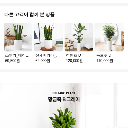
다른 고객이 함께 본 상품
스투키_테이블용 D
산세베리아_테이블용 H
여인초 D
녹보수 D
69,500원
62,000원
120,000원
110,000원