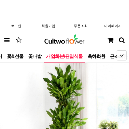
로그인
회원가입
주문조회
마이페이지
니
꽃&선물
꽃다발
개업화분/관엽식물
축하화환
근조화환