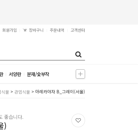
회원가입
장바구니
주문내역
고객센터
|
|
|
란
서양란
분재/숯부작
|
|
>
> 아레카야자 B_그레이(서울)
엽식물
관엽식물
 좋습니다.
울)