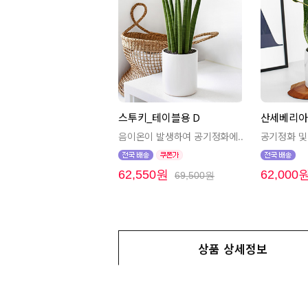
스투키_테이블용 D
산세베리아
음이온이 발생하여 공기정화에..
공기정화 및 
62,550원
62,000
69,500원
상품 상세정보