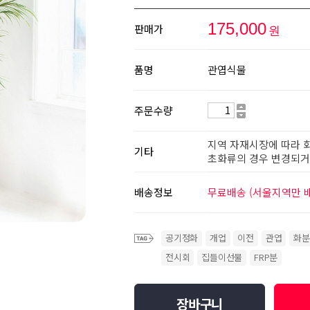
175,000
판매가
원
품명
관엽식물
주문수량
지역 자재시장에 따라 
기타
초화류의 경우 변경되거나
배송정보
무료배송 (서울지역만 
공기정화
개업
이전
관엽
화분
전시회
집들이선물
FRP분
장바구니