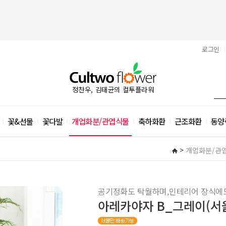
로그인
|
정찬우, 김태균의 컬투플라워
꽃&선물
꽃다발
개업화분/관엽식물
축하화환
근조화환
동양
|
|
|
|
|
|
>
개업화분/관
공기정화도 탁월하며,인테리어 장식에도
아레카야자 B_그레이(서