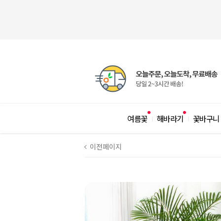
여름꽃
해바라기
꽃바구니
|
|
이전페이지