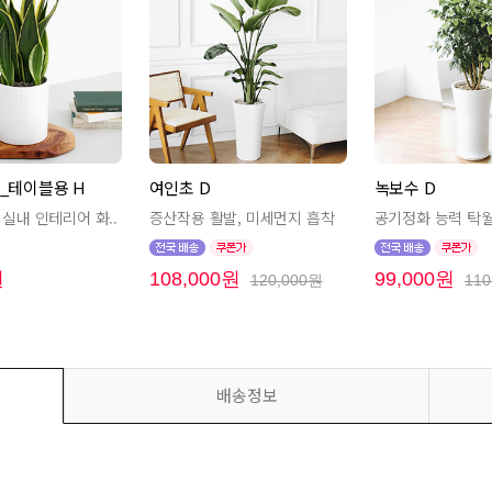
_테이블용 H
여인초 D
녹보수 D
실내 인테리어 화..
증산작용 활발, 미세먼지 흡착
공기정화 능력 탁월,
원
108,000원
99,000원
120,000원
110
배송정보