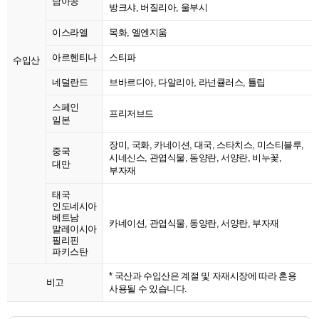
남아공
방크샤, 버질리아, 울부시
이스라엘
목화, 엘엔지움
아르헨티나
스티파
수입산
네덜란드
브바르디아, 다알리아, 라넌큘러스, 튤립
스페인
프리저브드
일본
장미, 국화, 카네이션, 대국, 스타치스, 미스티블루,
중국
시네신스, 관엽식물, 동양란, 서양란, 비누꽃,
대만
부자재
태국
인도네시아
베트남
카네이션, 관엽식물, 동양란, 서양란, 부자재
말레이시아
필리핀
파키스탄
* 국산과 수입산은 계절 및 자재시장에 따라 혼용
비고
사용될 수 있습니다.