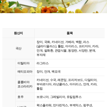
원산지
품목
장미, 국화, 카네이션, 거베라, 백합, 라스
(글라디올러스), 튤립, 아이리스, 프리지아, 카라,
국산
안개, 쌀화환, 관엽식물, 동양란, 서양란, 분재,
부자재
이탈리아
라그라스
에티오피아
장미, 안개, 백묘국
카네이션, 수국, 레몬잎, 프리저브드, 다알리아,
콜롬비아
부바르디아, 라넌큘러스, 아이리스, 안개, 카라,
코스타리카
튤립
호주
브로니아, 그레빌리아, 유킬립투스
왁스플라워, 만다린믹스, 부케믹스, 핑쿠션,