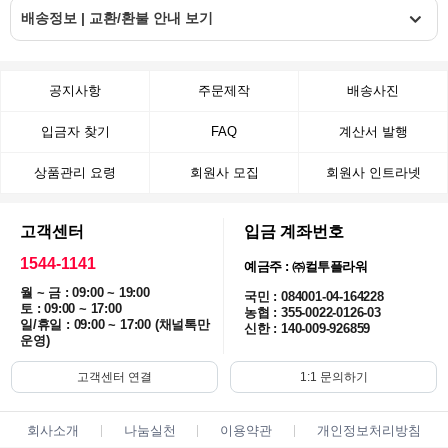
배송정보 | 교환/환불 안내 보기
공지사항
주문제작
배송사진
입금자 찾기
FAQ
계산서 발행
상품관리 요령
회원사 모집
회원사 인트라넷
고객센터
입금 계좌번호
1544-1141
예금주 : ㈜컬투플라워
월 ~ 금 : 09:00 ~ 19:00
국민 : 084001-04-164228
토 : 09:00 ~ 17:00
농협 : 355-0022-0126-03
일/휴일 : 09:00 ~ 17:00 (채널톡만
신한 : 140-009-926859
운영)
고객센터 연결
1:1 문의하기
회사소개
나눔실천
이용약관
개인정보처리방침