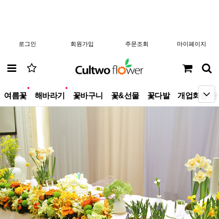
로그인
회원가입
주문조회
마이페이지
new
new
여름꽃
해바라기
꽃바구니
꽃&선물
꽃다발
개업화분/관