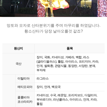
망토와 모자로 산타분위기를 주며 마무리를 하였답니다.
황소산타가 당장 날아오를것 같죠?
원산지
품목
장미, 국화, 카네이션, 거베라, 백합, 라스
(글라디올러스), 튤립, 아이리스, 프리지아, 카라,
국산
안개, 쌀화환, 관엽식물, 동양란, 서양란, 분재,
부자재
이탈리아
라그라스
에티오피아
장미, 안개, 백묘국
카네이션, 수국, 레몬잎, 프리저브드, 다알리아,
콜롬비아
부바르디아, 라넌큘러스, 아이리스, 안개, 카라,
코스타리카
튤립