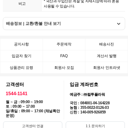
* 국산과 수입산은 계절 및 자재시장에 따라 혼용
비고
사용될 수 있습니다.
배송정보 | 교환/환불 안내 보기
공지사항
주문제작
배송사진
입금자 찾기
FAQ
계산서 발행
상품관리 요령
회원사 모집
회원사 인트라넷
고객센터
입금 계좌번호
1544-1141
예금주 : ㈜컬투플라워
월 ~ 금 : 09:00 ~ 19:00
국민 : 084001-04-164228
토 : 09:00 ~ 17:00
농협 : 355-0022-0126-03
일/휴일 : 09:00 ~ 17:00 (채널톡만
신한 : 140-009-926859
운영)
고객센터 연결
1:1 문의하기