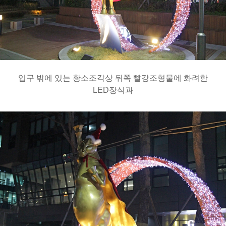
입구 밖에 있는 황소조각상 뒤쪽 빨강조형물에 화려한
LED장식과