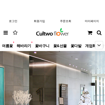
로그인
회원가입
주문조회
마이페이지
new
new
여름꽃
해바라기
꽃바구니
꽃&선물
꽃다발
개업화분/관