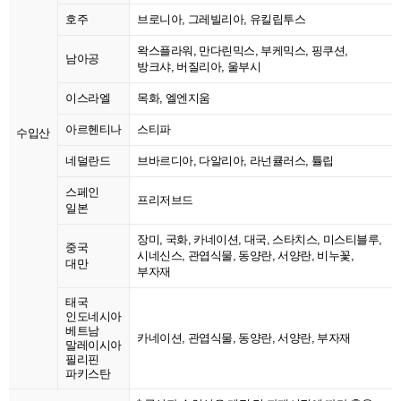
호주
브로니아, 그레빌리아, 유킬립투스
왁스플라워, 만다린믹스, 부케믹스, 핑쿠션,
남아공
방크샤, 버질리아, 울부시
이스라엘
목화, 엘엔지움
아르헨티나
스티파
수입산
네덜란드
브바르디아, 다알리아, 라넌큘러스, 튤립
스페인
프리저브드
일본
장미, 국화, 카네이션, 대국, 스타치스, 미스티블루,
중국
시네신스, 관엽식물, 동양란, 서양란, 비누꽃,
대만
부자재
태국
인도네시아
베트남
카네이션, 관엽식물, 동양란, 서양란, 부자재
말레이시아
필리핀
파키스탄