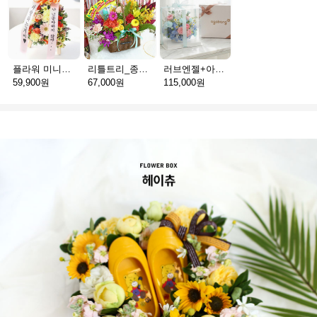
플라워 미니화환 A(서울)
리틀트리_종이방향제(서울)
러브엔젤+아가방딸랑이(서울)
59,900원
67,000원
115,000원