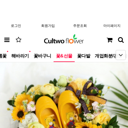
로그인
회원가입
주문조회
마이페이지
new
new
름꽃
해바라기
꽃바구니
꽃&선물
꽃다발
개업화분/관엽식