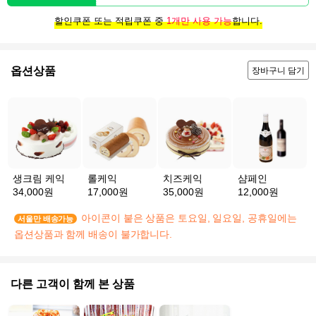
할인쿠폰 또는 적립쿠폰 중
1개만 사용 가능
합니다.
옵션상품
장바구니 담기
생크림 케익
롤케익
치즈케익
샴페인
34,000원
17,000원
35,000원
12,000원
아이콘이 붙은 상품은 토요일, 일요일, 공휴일에는
서울만 배송가능
옵션상품과 함께 배송이 불가합니다.
다른 고객이 함께 본 상품