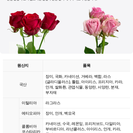
원산지
품목
장미, 국화, 카네이션, 거베라, 백합, 라스
(글라디올러스), 튤립, 아이리스, 프리지아, 카라,
국산
안개, 쌀화환, 관엽식물, 동양란, 서양란, 분재,
부자재
이탈리아
라그라스
에티오피아
장미, 안개, 백묘국
카네이션, 수국, 레몬잎, 프리저브드, 다알리아,
콜롬비아
부바르디아, 라넌큘러스, 아이리스, 안개, 카라,
코스타리카