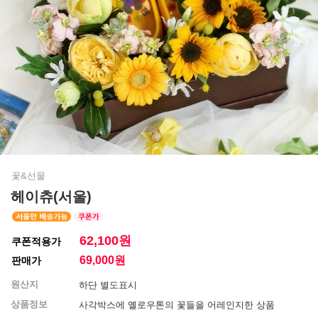
꽃&선물
헤이츄(서울)
62,100원
쿠폰적용가
69,000
원
판매가
원산지
하단 별도표시
상품정보
사각박스에 옐로우톤의 꽃들을 어레인지한 상품