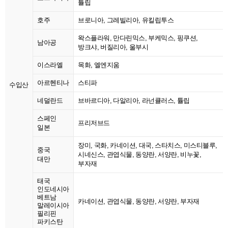
튤립
호주
브로니아, 그레빌리아, 유킬립투스
왁스플라워, 만다린믹스, 부케믹스, 핑쿠션,
남아공
방크샤, 버질리아, 울부시
이스라엘
목화, 엘엔지움
아르헨티나
스티파
수입산
네덜란드
브바르디아, 다알리아, 라넌큘러스, 튤립
스페인
프리저브드
일본
장미, 국화, 카네이션, 대국, 스타치스, 미스티블루,
중국
시네신스, 관엽식물, 동양란, 서양란, 비누꽃,
대만
부자재
태국
인도네시아
베트남
카네이션, 관엽식물, 동양란, 서양란, 부자재
말레이시아
필리핀
파키스탄