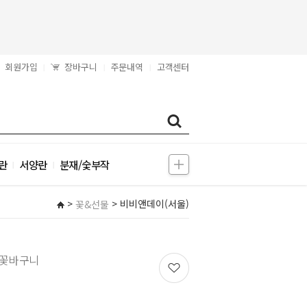
회원가입
장바구니
주문내역
고객센터
|
|
|
란
서양란
분재/숯부작
|
|
>
> 비비앤데이(서울)
꽃&선물
 꽃바구니