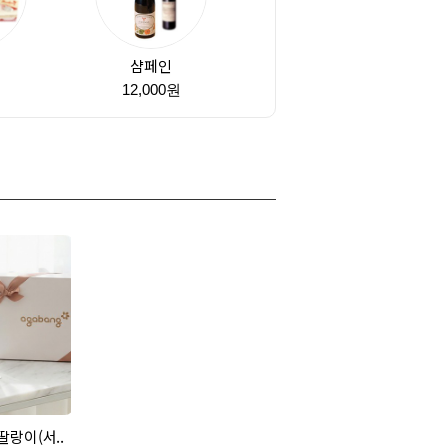
샴페인
원
12,000원
랑이(서..