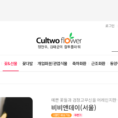
로그인
|
정찬우, 김태균의 컬투플라워
꽃&선물
꽃다발
개업화분/관엽식물
축하화환
근조화환
동양
|
|
|
|
|
|
예쁜 꽃들과 검정고무신을 어레인지한
비비앤데이(서울)