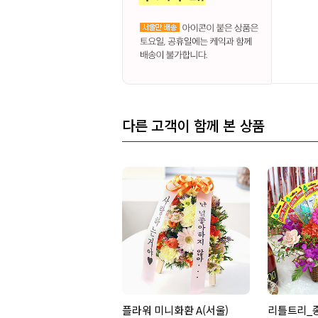
다른 고객이 함께 본 상품
플라워 미니화환 A(서울)
리틀트리_