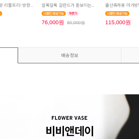
 리틀트리! 방향..
알록달록 갈란드가 돋보이는..
출산축하용 아가방딸
원
76,000원
115,000원
80,000원
배송정보