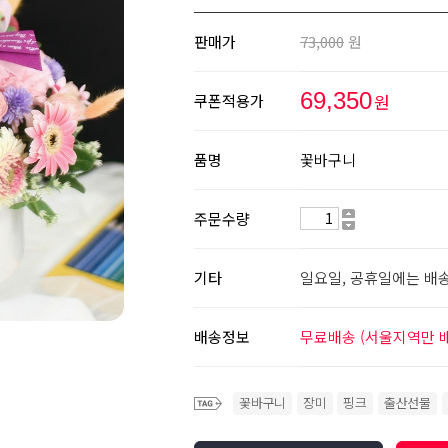
판매가
73,000
원
69,350
원
쿠폰적용가
품명
꽃바구니
주문수량
기타
일요일, 공휴일에는 배
배송정보
무료배송 (서울지역만 
꽃바구니
장미
핑크
출산선물