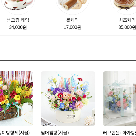
생크림 케익
롤케익
치즈케익
34,000원
17,000원
35,000
종이방향제(서울)
썸머캠핑(서울)
러브엔젤+아가방딸