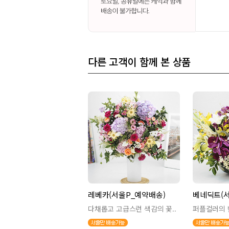
다른 고객이 함께 본 상품
레베카(서울P_예약배송)
베네딕트(서
다채롭고 고급스런 색감의 꽃..
퍼플컬러의 