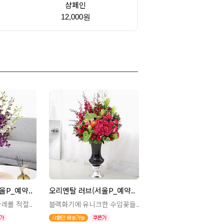
샴페인
원
12,000원
P_예약..
오리엔탈 러브(서울P_예약..
레를 적절..
블랙화기에 유니크한 수입꽃들..