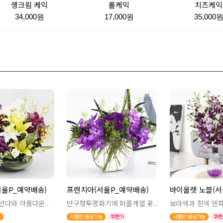
생크림 케익
롤케익
치즈케익
34,000원
17,000원
35,000
울P_예약배송)
프렌치아(서울P_예약배송)
바이올렛 노블(서울
반다와 아름다운..
반구형투명화기에 퍼플계열 꽃..
보라색과 흰색 덴파