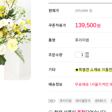
판매가
155,000
원
139,500
원
쿠폰적용가
품명
프리미엄
주문수량
기타
★특별한 소재로 이틀전
배송정보
무료배송 (서울지역만 
프리미엄
테이블장식
센터피스