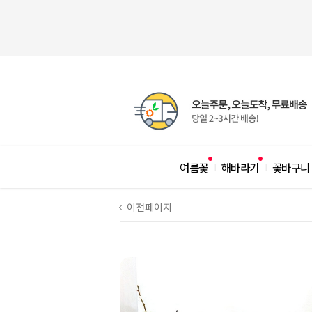
여름꽃
해바라기
꽃바구니
|
|
이전페이지