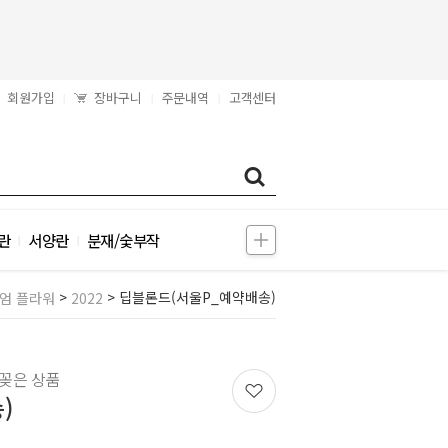
회원가입
장바구니
주문내역
고객센터
|
|
|
란
서양란
분재/숯부작
|
|
>
> 딥블론드(서울P_예약배송)
엄 플라워
2022
꽂은 상품
)