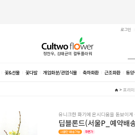
로그인
|
정찬우, 김태균의 컬투플라워
꽃&선물
꽃다발
개업화분/관엽식물
축하화환
근조화환
동양
|
|
|
|
|
|
>
프리미
유니크한 화기에 온시디움을 돋보이게 
딥블론드(서울P_예약배송