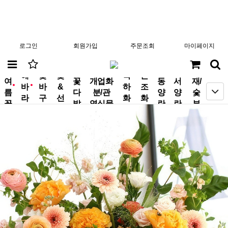
로그인
회원가입
주문조회
마이페이지
분
해
꽃
꽃
축
근
여
꽃
개업화
동
서
재/
바
바
&
하
조
new
new
름
다
분/관
양
양
숯
라
구
선
화
화
꽃
발
엽식물
란
란
부
기
니
물
환
환
작