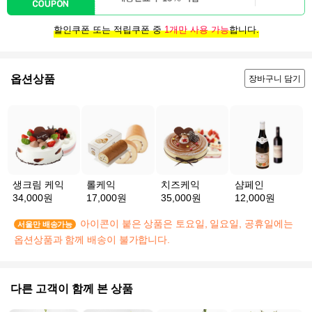
할인쿠폰 또는 적립쿠폰 중
1개만 사용 가능
합니다.
옵션상품
장바구니 담기
생크림 케익
롤케익
치즈케익
샴페인
34,000원
17,000원
35,000원
12,000원
아이콘이 붙은 상품은 토요일, 일요일, 공휴일에는
서울만 배송가능
옵션상품과 함께 배송이 불가합니다.
다른 고객이 함께 본 상품