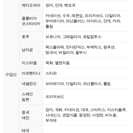
에티오피아
장미, 안개, 백묘국
카네이션, 수국, 레몬잎, 프리저브드, 다알리아,
콜롬비아
부바르디아, 라넌큘러스, 아이리스, 안개, 카라,
코스타리카
튤립
호주
브로니아, 그레빌리아, 유킬립투스
왁스플라워, 만다린믹스, 부케믹스, 핑쿠션,
남아공
방크샤, 버질리아, 울부시
이스라엘
목화, 엘엔지움
아르헨티나
스티파
수입산
네덜란드
브바르디아, 다알리아, 라넌큘러스, 튤립
스페인
프리저브드
일본
장미, 국화, 카네이션, 대국, 스타치스, 미스티블루,
중국
시네신스, 관엽식물, 동양란, 서양란, 비누꽃,
대만
부자재
태국