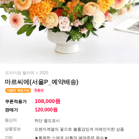
프리미엄 플라워
>
2020
마르씨에(서울P_예약배송)
108,000원
쿠폰적용가
120,000
원
판매가
원산지
하단 별도표시
상품정보
오렌지계열의 꽃으로 볼륨감있게 어레인지한 상품
기타
★특별한 소재로 이틀전 예약주문 필수★