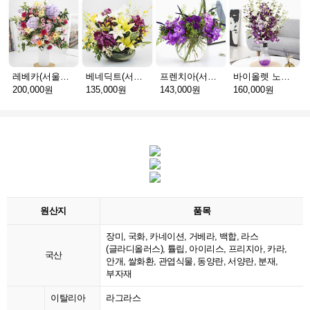
레베카(서울P_예약배송)
베네딕트(서울P_예약배송)
프렌치아(서울P_예약배송)
바이올렛 노블(서울P_예약배송)
200,000원
135,000원
143,000원
160,000원
원산지
품목
장미, 국화, 카네이션, 거베라, 백합, 라스
(글라디올러스), 튤립, 아이리스, 프리지아, 카라,
국산
안개, 쌀화환, 관엽식물, 동양란, 서양란, 분재,
부자재
이탈리아
라그라스