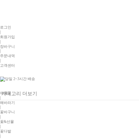
로그인
|
회원가입
|
장바구니
|
주문내역
|
고객센터
여름꽃
카테고리 더보기
|
해바라기
|
꽃바구니
|
꽃&선물
|
꽃다발
|