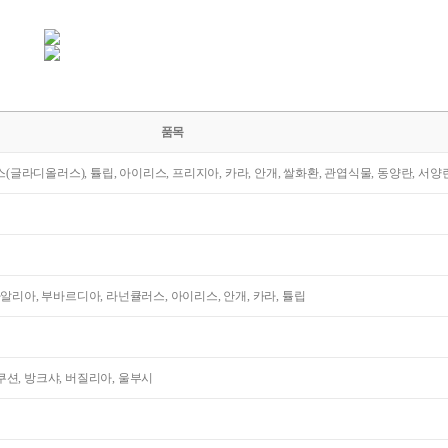
품목
라스(글라디올러스), 튤립, 아이리스, 프리지아, 카라, 안개, 쌀화환, 관엽식물, 동양란, 서양
다알리아, 부바르디아, 라넌큘러스, 아이리스, 안개, 카라, 튤립
션, 방크샤, 버질리아, 울부시