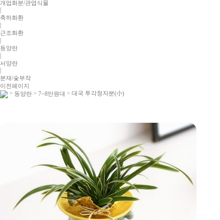
개업화분/관엽식물
|
축하화환
|
근조화환
|
동양란
|
서양란
|
분재/숯부작
이전페이지
>
>
> 대국 투각청자분(小)
동양란
7~8만원대