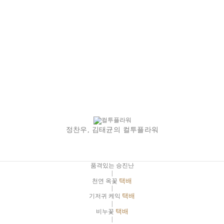
정찬우, 김태균의 컬투플라워
품격있는 승진난
|
천연 옥꽃
택배
|
기저귀 케익
택배
|
비누꽃
택배
|