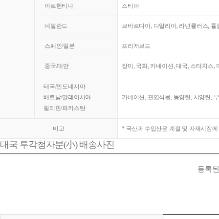
아르헨티나
스티파
네덜란드
브바르디아, 다알리아, 라넌큘러스, 튤
스페인/일본
프리저브드
중국/대만
장미, 국화, 카네이션, 대국, 스타치스,
태국/인도네시아
베트남/말레이시아
카네이션, 관엽식물, 동양란, 서양란, 
필리핀/파키스탄
비고
* 국산과 수입산은 계절 및 자재시장에
대국 투각청자분(小) 배송사진
등록된