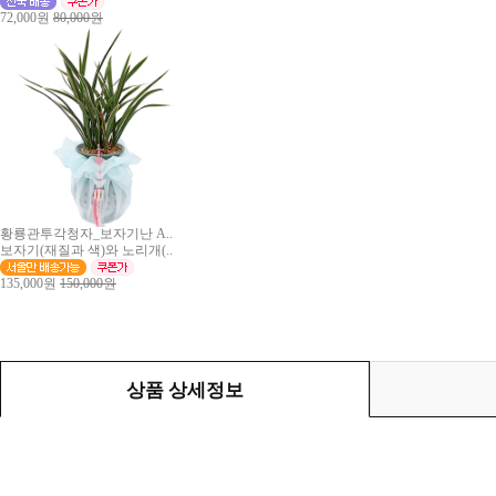
72,000원
80,000원
황룡관투각청자_보자기난 A..
보자기(재질과 색)와 노리개(..
135,000원
150,000원
상품 상세정보