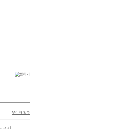
6
테이블 화분
7
스투키
무이자 할부
도표시