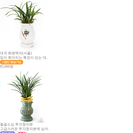
대국 화병백자(서울)
잎이 휘어지는 특징이 있는 대..
85,000원
철골소심 투각청자분
고급스러운 투각청자분에 심어..