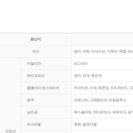
원산지
국산
장미, 국화, 카네이션, 거베라, 백합, 
이탈리아
라그라스
에티오피아
장미, 안개, 백묘국
콜롬비아/코스타리카
카네이션, 수국, 레몬잎, 프리저브드, 
호주
브로니아, 그레빌리아, 유킬립투스
남아공
왁스플라워, 만다린믹스, 부케믹스, 핑쿠
이스라엘
목화, 엘엔지움
수입산