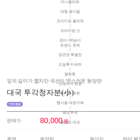
머니플라워
|
대형 꽃다발
|
프리미엄 플라워
|
프리미엄 난
|
장미 100송이
트랜드 핫픽
|
정관장 특별전
|
오설록 티세트
|
쌀화환
|
잎의 길이가 짧지만 곡선이 멋스러운 동양란
인테리어 화분
|
대국 투각청자분(小)
테이블 화분
|
행사꽃 대량구매
|
웨딩부케
|
80,000
판매가
원
플라워 데코
품명
동양란
원산지
하단 별