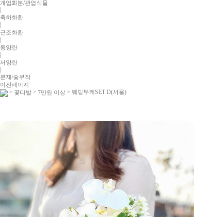
개업화분/관엽식물
|
축하화환
|
근조화환
|
동양란
|
서양란
|
분재/숯부작
이전페이지
>
>
> 웨딩부케SET D(서울)
꽃다발
7만원 이상