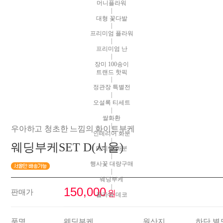
머니플라워
|
대형 꽃다발
|
프리미엄 플라워
|
프리미엄 난
|
장미 100송이
트랜드 핫픽
|
정관장 특별전
|
오설록 티세트
|
쌀화환
|
우아하고 청초한 느낌의 화이트부케
인테리어 화분
|
웨딩부케SET D(서울)
테이블 화분
|
행사꽃 대량구매
|
웨딩부케
|
150,000
판매가
원
플라워 데코
품명
웨딩부케
원산지
하단 별