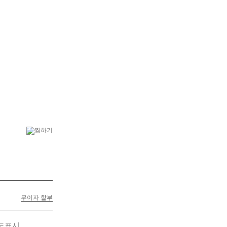
6
행복나무
7
플랜테리어
무이자 할부
도표시