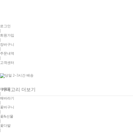
로그인
|
회원가입
|
장바구니
|
주문내역
|
고객센터
여름꽃
카테고리 더보기
|
해바라기
|
꽃바구니
|
꽃&선물
|
꽃다발
|