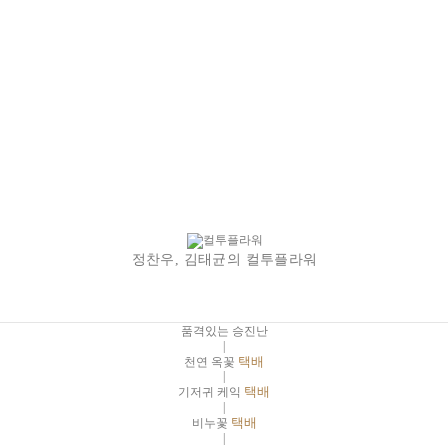
정찬우, 김태균의 컬투플라워
품격있는 승진난
|
천연 옥꽃
택배
|
기저귀 케익
택배
|
비누꽃
택배
|