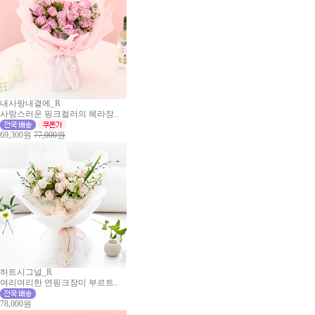
내사랑내곁에_R
사랑스러운 핑크컬러의 헤라장..
69,300원
77,000원
하트시그널_R
여리여리한 연핑크장미 부르트..
78,000원