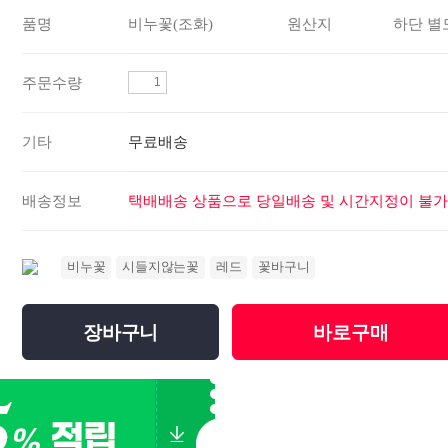
품명
비누꽃(조화)
원산지
하단 별
주문수량
기타
무료배송
배송정보
택배배송 상품으로 당일배송 및 시간지정이 불가
비누꽃
시들지않는꽃
레드
꽃바구니
장바구니
바로구매