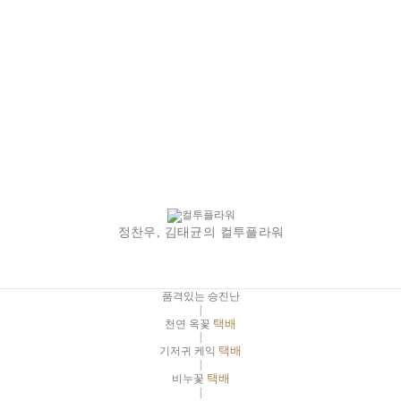
정찬우, 김태균의 컬투플라워
품격있는 승진난
|
천연 옥꽃
택배
|
기저귀 케익
택배
|
비누꽃
택배
|