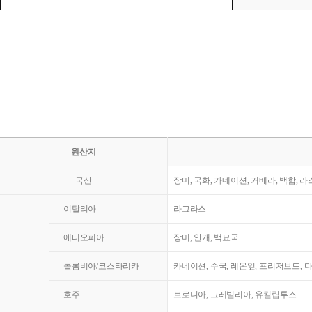
원산지
국산
장미, 국화, 카네이션, 거베라, 백합, 
이탈리아
라그라스
에티오피아
장미, 안개, 백묘국
콜롬비아/코스타리카
카네이션, 수국, 레몬잎, 프리저브드, 
호주
브로니아, 그레빌리아, 유킬립투스