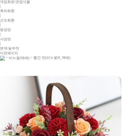
개업화분/관엽식물
|
축하화환
|
근조화환
|
동양란
|
서양란
|
분재/숯부작
이전페이지
>
> 빨간 맛(비누꽃H_택배)
비누꽃(택배)