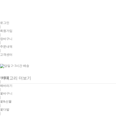
로그인
|
회원가입
|
장바구니
|
주문내역
|
고객센터
여름꽃
카테고리 더보기
|
해바라기
|
꽃바구니
|
꽃&선물
|
꽃다발
|