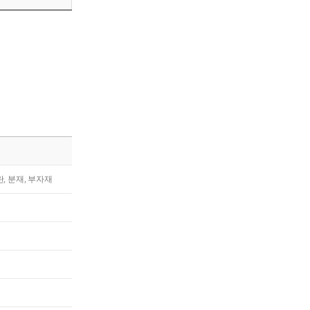
란, 분재, 부자재