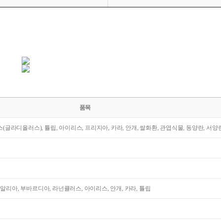
품목
라스(글라디올러스), 튤립, 아이리스, 프리지아, 카라, 안개, 쌀화환, 관엽식물, 동양란, 서양
다알리아, 부바르디아, 라넌큘러스, 아이리스, 안개, 카라, 튤립