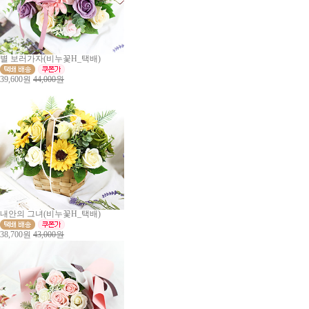
별 보러가자(비누꽃H_택배)
39,600원
44,000원
내안의 그녀(비누꽃H_택배)
38,700원
43,000원