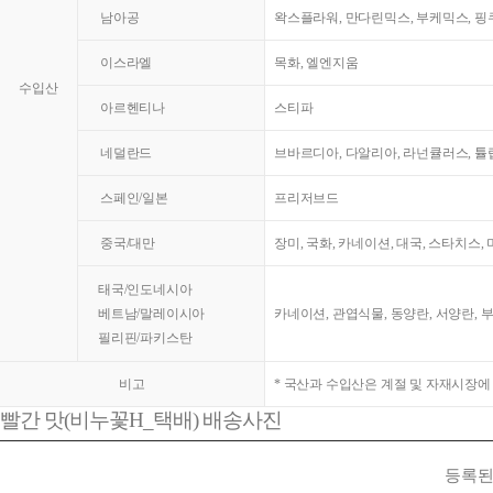
남아공
왁스플라워, 만다린믹스, 부케믹스, 핑쿠
이스라엘
목화, 엘엔지움
수입산
아르헨티나
스티파
네덜란드
브바르디아, 다알리아, 라넌큘러스, 튤
스페인/일본
프리저브드
중국/대만
장미, 국화, 카네이션, 대국, 스타치스,
태국/인도네시아
베트남/말레이시아
카네이션, 관엽식물, 동양란, 서양란, 
필리핀/파키스탄
비고
* 국산과 수입산은 계절 및 자재시장에
빨간 맛(비누꽃H_택배) 배송사진
등록된