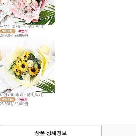
눈부신 고백(비누꽃H_택배)
29,700원
33,000원
너만바라봐(비누꽃H_택배)
28,800원
32,000원
상품 상세정보