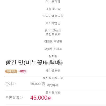
머니플라워
|
대형 꽃다발
|
프리미엄 플라워
|
프리미엄 난
|
장미 100송이
트랜드 핫픽
|
정관장 특별전
|
오설록 티세트
|
쌀화환
|
빨간 맛(비누꽃H_택배)
인테리어 화분
|
테이블 화분
|
행사꽃 대량구매
|
판매가
50,000
원
웨딩부케
|
플라워 데코
45,000
쿠폰적용가
원