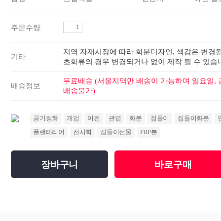
주문수량
지역 자재시장에 따라 화분디자인, 색감은 변경될
기타
초화류의 경우 변경되거나 없이 제작 될 수 있습
무료배송 (서울지역만 배송이 가능하며 일요일,
배송정보
배송불가)
공기정화
개업
이전
관엽
화분
집들이
집들이화분
플랜테리어
전시회
집들이선물
FRP분
장바구니
바로구매