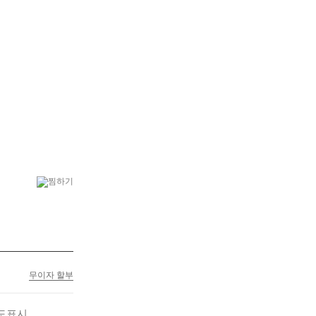
6
플랜테리어
7
수국
무이자 할부
도표시