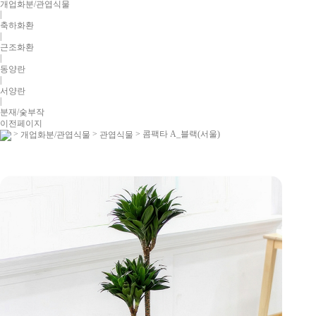
개업화분/관엽식물
|
축하화환
|
근조화환
|
동양란
|
서양란
|
분재/숯부작
이전페이지
>
>
> 콤팩타 A_블랙(서울)
개업화분/관엽식물
관엽식물