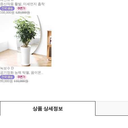
증산작용 활발, 미세먼지 흡착
108,000원
120,000원
녹보수 D
공기정화 능력 탁월, 음이온..
99,000원
110,000원
상품 상세정보