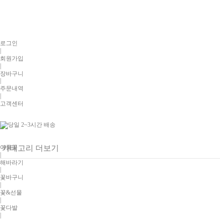
로그인
|
회원가입
|
장바구니
|
주문내역
|
고객센터
여름꽃
카테고리 더보기
|
해바라기
|
꽃바구니
|
꽃&선물
|
꽃다발
|