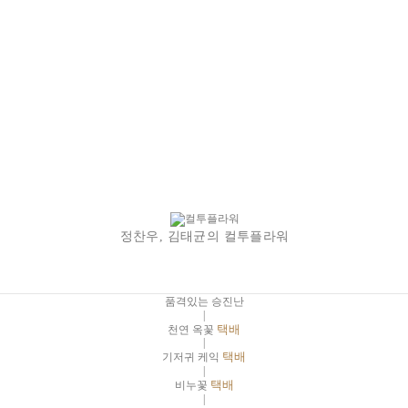
정찬우, 김태균의 컬투플라워
품격있는 승진난
|
천연 옥꽃
택배
|
기저귀 케익
택배
|
비누꽃
택배
|