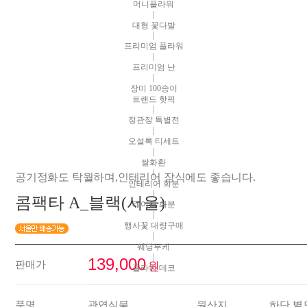
머니플라워
|
대형 꽃다발
|
프리미엄 플라워
|
프리미엄 난
|
장미 100송이
트랜드 핫픽
|
정관장 특별전
|
오설록 티세트
|
쌀화환
|
공기정화도 탁월하며,인테리어 장식에도 좋습니다.
인테리어 화분
|
콤팩타 A_블랙(서울)
테이블 화분
|
행사꽃 대량구매
|
웨딩부케
|
139,000
판매가
원
플라워 데코
품명
관엽식물
원산지
하단 별