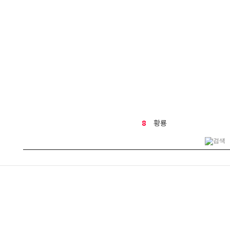
8
황룡
9
결혼식
10
테이블 화분
1
생일
2
금전수
3
기념일
4
행복나무
5
만천홍