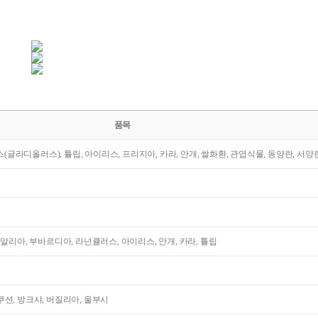
품목
라스(글라디올러스), 튤립, 아이리스, 프리지아, 카라, 안개, 쌀화환, 관엽식물, 동양란, 서양
다알리아, 부바르디아, 라넌큘러스, 아이리스, 안개, 카라, 튤립
션, 방크샤, 버질리아, 울부시