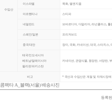
이스라엘
목화, 엘엔지움
수입산
아르헨티나
스티파
네덜란드
브바르디아, 다알리아, 라넌큘러스, 튤
스페인/일본
프리저브드
중국/대만
장미, 국화, 카네이션, 대국, 스타치스,
태국/인도네시아
베트남/말레이시아
카네이션, 관엽식물, 동양란, 서양란, 
필리핀/파키스탄
비고
* 국산과 수입산은 계절 및 자재시장에
콤팩타 A_블랙(서울) 배송사진
등록된