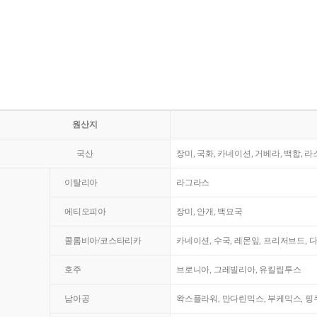
원산지
국산
장미, 국화, 카네이션, 거베라, 백합, 
이탈리아
라그라스
에티오피아
장미, 안개, 백묘국
콜롬비아/코스타리카
카네이션, 수국, 레몬잎, 프리저브드, 
호주
브로니아, 그레빌리아, 유킬립투스
남아공
왁스플라워, 만다린믹스, 부케믹스, 핑쿠