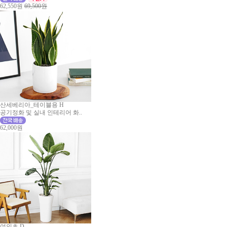
62,550원
69,500원
산세베리아_테이블용 H
공기정화 및 실내 인테리어 화..
62,000원
여인초 D