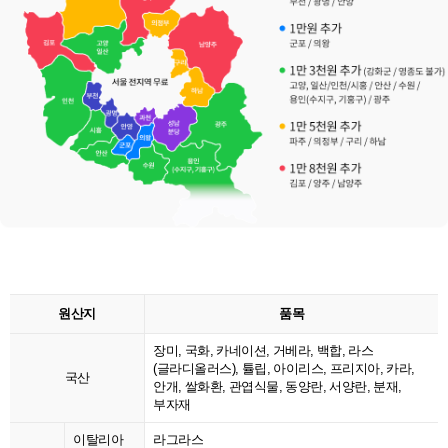
원산지
품목
장미, 국화, 카네이션, 거베라, 백합, 라스
(글라디올러스), 튤립, 아이리스, 프리지아, 카라,
국산
안개, 쌀화환, 관엽식물, 동양란, 서양란, 분재,
부자재
이탈리아
라그라스