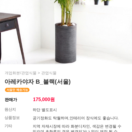
개업화분/관엽식물
>
관엽식물
아레카야자 B_블랙(서울)
175,000
원
판매가
원산지
하단 별도표시
상품정보
공기정화도 탁월하며,인테리어 장식에도 좋습니다.
기타
지역 자재시장에 따라 화분디자인, 색감은 변경될 수
있으며 초화류의 경우 변경되거나 없이 제작 될 수