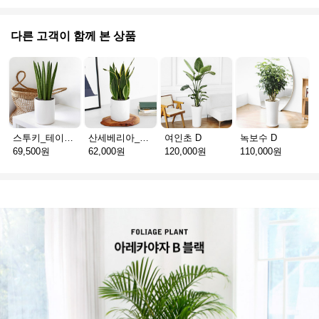
다른 고객이 함께 본 상품
스투키_테이블용 D
산세베리아_테이블용 H
여인초 D
녹보수 D
69,500원
62,000원
120,000원
110,000원