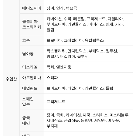
에티오피아
장미, 안개, 백묘국
카네이션, 수국, 레몬잎, 프리저브드, 다알리아,
콜롬비아
부바르디아, 라넌큘러스, 아이리스, 안개, 카라,
코스타리카
튤립
호주
브로니아, 그레빌리아, 유킬립투스
왁스플라워, 만다린믹스, 부케믹스, 핑쿠션,
남아공
방크샤, 버질리아, 울부시
이스라엘
목화, 엘엔지움
아르헨티나
스티파
수입산
네덜란드
브바르디아, 다알리아, 라넌큘러스, 튤립
스페인
프리저브드
일본
장미, 국화, 카네이션, 대국, 스타치스, 미스티블루,
중국
시네신스, 관엽식물, 동양란, 서양란, 비누꽃,
대만
부자재