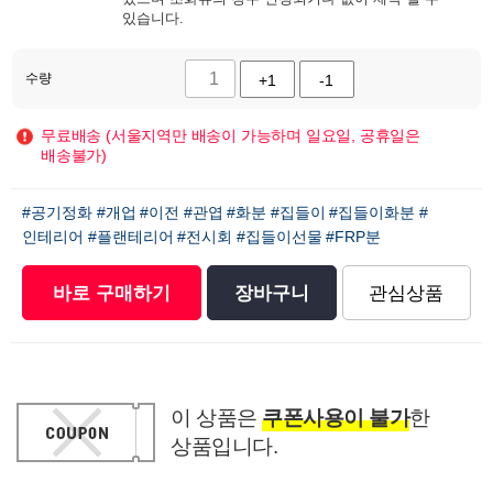
있습니다.
수량
+1
-1
무료배송 (서울지역만 배송이 가능하며 일요일, 공휴일은
배송불가)
#공기정화
#개업
#이전
#관엽
#화분
#집들이
#집들이화분
#
인테리어
#플랜테리어
#전시회
#집들이선물
#FRP분
바로 구매하기
장바구니
관심상품
이 상품은
쿠폰사용이 불가
한
상품입니다.