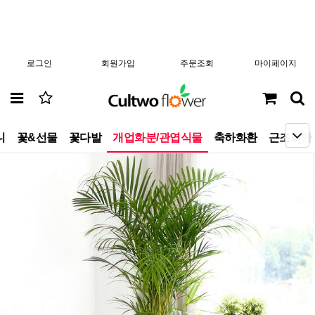
로그인
회원가입
주문조회
마이페이지
니
꽃&선물
꽃다발
개업화분/관엽식물
축하화환
근조화환