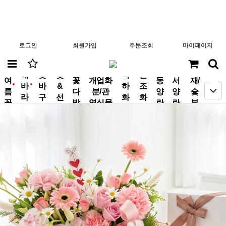
로그인
회원가입
주문조회
마이페이지
분
해
꽃
꽃
축
근
여
꽃
개업화
동
서
재/
바
바
&
하
조
new
new
름
다
분/관
양
양
숯
라
구
선
화
화
꽃
발
엽식물
란
란
부
기
니
물
환
환
작