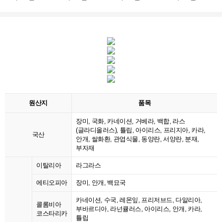
원산지
품목
장미, 국화, 카네이션, 거베라, 백합, 라스
(글라디올러스), 튤립, 아이리스, 프리지아, 카라,
국산
안개, 쌀화환, 관엽식물, 동양란, 서양란, 분재,
부자재
이탈리아
라그라스
에티오피아
장미, 안개, 백묘국
카네이션, 수국, 레몬잎, 프리저브드, 다알리아,
콜롬비아
부바르디아, 라넌큘러스, 아이리스, 안개, 카라,
코스타리카
튤립