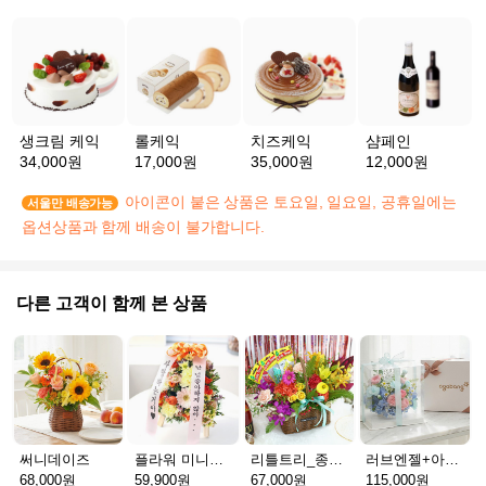
생크림 케익
롤케익
치즈케익
샴페인
34,000원
17,000원
35,000원
12,000원
아이콘이 붙은 상품은 토요일, 일요일, 공휴일에는
서울만 배송가능
옵션상품과 함께 배송이 불가합니다.
다른 고객이 함께 본 상품
써니데이즈
플라워 미니화환 A(서울)
리틀트리_종이방향제(서울)
러브엔젤+아가방딸랑이(서울)
68,000원
59,900원
67,000원
115,000원