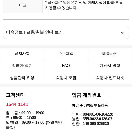
* 국산과 수입산은 계절 및 자재시장에 따라 혼용
비고
사용될 수 있습니다.
배송정보 | 교환/환불 안내 보기
공지사항
주문제작
배송사진
입금자 찾기
FAQ
계산서 발행
상품관리 요령
회원사 모집
회원사 인트라넷
고객센터
입금 계좌번호
1544-1141
예금주 : ㈜컬투플라워
월 ~ 금 : 09:00 ~ 19:00
국민 : 084001-04-164228
토 : 09:00 ~ 17:00
농협 : 355-0022-0126-03
일/휴일 : 09:00 ~ 17:00 (채널톡만
신한 : 140-009-926859
운영)