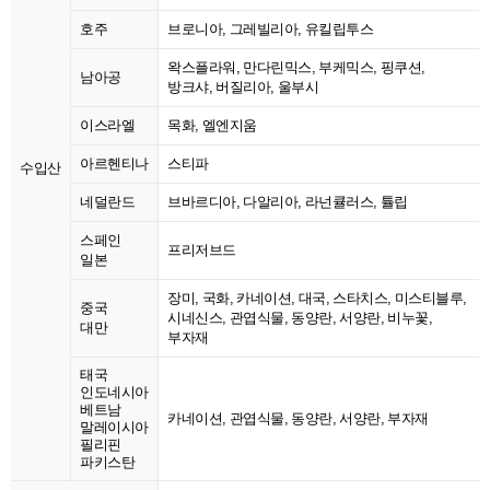
호주
브로니아, 그레빌리아, 유킬립투스
왁스플라워, 만다린믹스, 부케믹스, 핑쿠션,
남아공
방크샤, 버질리아, 울부시
이스라엘
목화, 엘엔지움
아르헨티나
스티파
수입산
네덜란드
브바르디아, 다알리아, 라넌큘러스, 튤립
스페인
프리저브드
일본
장미, 국화, 카네이션, 대국, 스타치스, 미스티블루,
중국
시네신스, 관엽식물, 동양란, 서양란, 비누꽃,
대만
부자재
태국
인도네시아
베트남
카네이션, 관엽식물, 동양란, 서양란, 부자재
말레이시아
필리핀
파키스탄