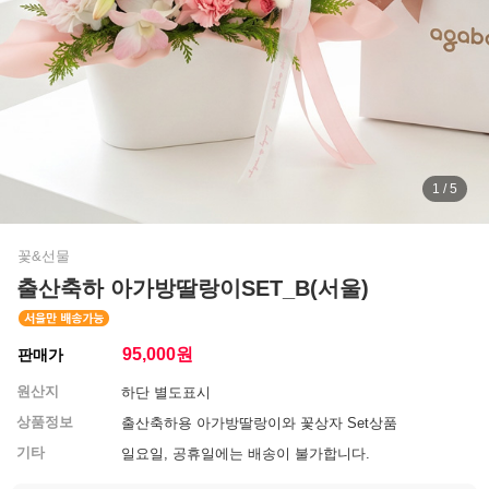
1 / 5
꽃&선물
출산축하 아가방딸랑이SET_B(서울)
95,000
원
판매가
원산지
하단 별도표시
상품정보
출산축하용 아가방딸랑이와 꽃상자 Set상품
기타
일요일, 공휴일에는 배송이 불가합니다.