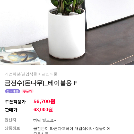
개업화분/관엽식물
>
관엽식물
금전수(돈나무)_테이블용 F
56,700원
쿠폰적용가
63,000
원
판매가
원산지
하단 별도표시
상품정보
금전운이 따른다고하여 개업식이나 집들이에
좋은식물