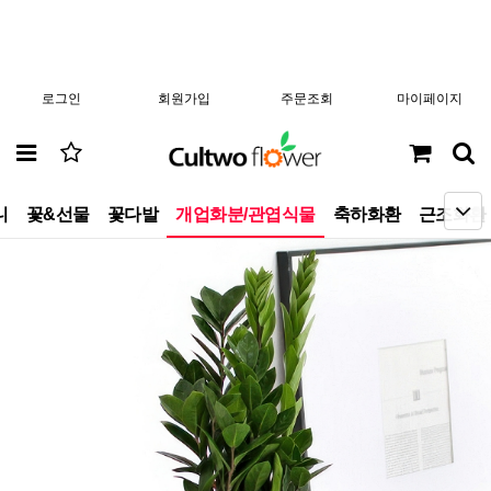
로그인
회원가입
주문조회
마이페이지
니
꽃&선물
꽃다발
개업화분/관엽식물
축하화환
근조화환