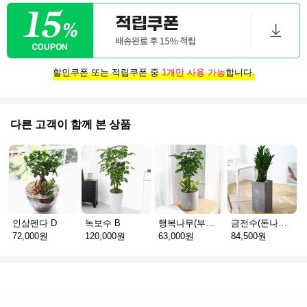
할인쿠폰 또는 적립쿠폰 중
1개만 사용 가능
합니다.
다른 고객이 함께 본 상품
인삼펜다 D
녹보수 B
행복나무(부귀수) S
금전수(돈나무) C
72,000원
120,000원
63,000원
84,500원