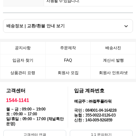
사용될 수 있습니다.
배송정보 | 교환/환불 안내 보기
공지사항
주문제작
배송사진
입금자 찾기
FAQ
계산서 발행
상품관리 요령
회원사 모집
회원사 인트라넷
고객센터
입금 계좌번호
1544-1141
예금주 : ㈜컬투플라워
월 ~ 금 : 09:00 ~ 19:00
국민 : 084001-04-164228
토 : 09:00 ~ 17:00
농협 : 355-0022-0126-03
일/휴일 : 09:00 ~ 17:00 (채널톡만
신한 : 140-009-926859
운영)
고객센터 연결
1:1 문의하기