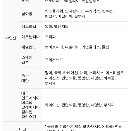
호주
브로니아, 그레빌리아, 유킬립투스
왁스플라워, 만다린믹스, 부케믹스, 핑쿠션,
남아공
방크샤, 버질리아, 울부시
이스라엘
목화, 엘엔지움
아르헨티나
스티파
수입산
네덜란드
브바르디아, 다알리아, 라넌큘러스, 튤립
스페인
프리저브드
일본
장미, 국화, 카네이션, 대국, 스타치스, 미스티블루,
중국
시네신스, 관엽식물, 동양란, 서양란, 비누꽃,
대만
부자재
태국
인도네시아
베트남
카네이션, 관엽식물, 동양란, 서양란, 부자재
말레이시아
필리핀
파키스탄
* 국산과 수입산은 계절 및 자재시장에 따라 혼용
비고