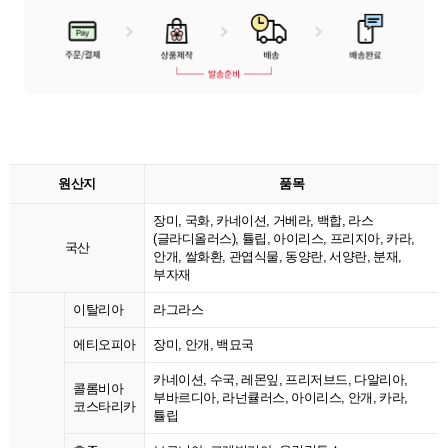
원산지
품목
장미, 국화, 카네이션, 거베라, 백합, 라스
(글라디올러스), 튤립, 아이리스, 프리지아, 카라,
국산
안개, 쌀화환, 관엽식물, 동양란, 서양란, 분재,
부자재
이탈리아
라그라스
에티오피아
장미, 안개, 백묘국
카네이션, 수국, 레몬잎, 프리저브드, 다알리아,
콜롬비아
부바르디아, 라넌큘러스, 아이리스, 안개, 카라,
코스타리카
튤립