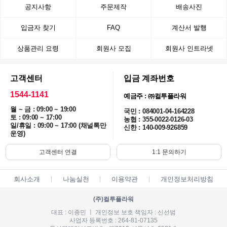
공지사항
주문제작
배송사진
입금자 찾기
FAQ
계산서 발행
상품관리 요령
회원사 모집
회원사 인트라넷
고객센터
입금 계좌번호
1544-1141
예금주 : ㈜컬투플라워
월 ~ 금 : 09:00 ~ 19:00
국민 : 084001-04-164228
토 : 09:00 ~ 17:00
농협 : 355-0022-0126-03
일/휴일 : 09:00 ~ 17:00 (채널톡만
신한 : 140-009-926859
운영)
고객센터 연결
1:1 문의하기
회사소개
나눔실천
이용약관
개인정보처리방침
(주)컬투플라워
대표 : 이종민 ㅣ 개인정보 보호 책임자 : 신선범
사업자 등록번호 : 264-81-07135