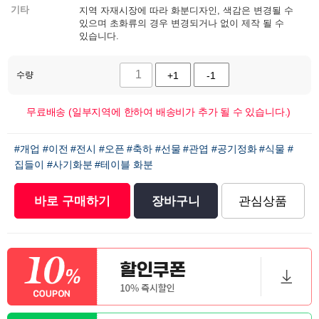
기타
지역 자재시장에 따라 화분디자인, 색감은 변경될 수
있으며 초화류의 경우 변경되거나 없이 제작 될 수
있습니다.
수량
+1
-1
무료배송 (일부지역에 한하여 배송비가 추가 될 수 있습니다.)
#개업
#이전
#전시
#오픈
#축하
#선물
#관엽
#공기정화
#식물
#
집들이
#사기화분
#테이블 화분
바로 구매하기
장바구니
관심상품