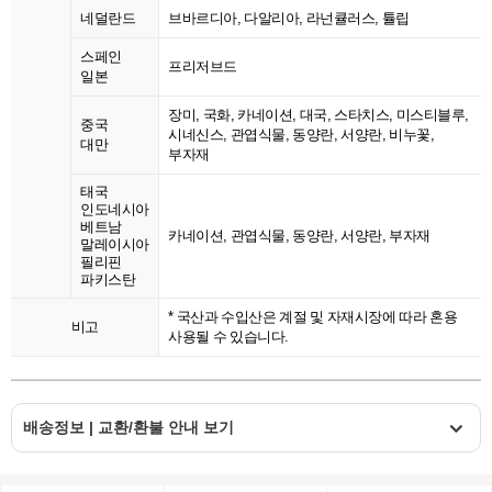
네덜란드
브바르디아, 다알리아, 라넌큘러스, 튤립
스페인
프리저브드
일본
장미, 국화, 카네이션, 대국, 스타치스, 미스티블루,
중국
시네신스, 관엽식물, 동양란, 서양란, 비누꽃,
대만
부자재
태국
인도네시아
베트남
카네이션, 관엽식물, 동양란, 서양란, 부자재
말레이시아
필리핀
파키스탄
* 국산과 수입산은 계절 및 자재시장에 따라 혼용
비고
사용될 수 있습니다.
배송정보 | 교환/환불 안내 보기