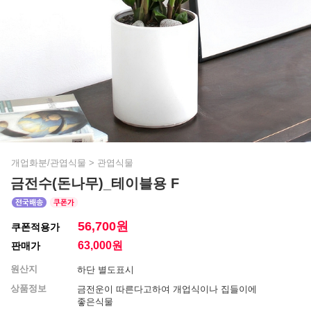
개업화분/관엽식물
>
관엽식물
금전수(돈나무)_테이블용 F
56,700원
쿠폰적용가
63,000
원
판매가
원산지
하단 별도표시
상품정보
금전운이 따른다고하여 개업식이나 집들이에
좋은식물