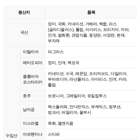
원산지
품목
장미, 국화, 카네이션, 거베라, 백합, 라스
(글라디올러스), 튤립, 아이리스, 프리지아, 카라,
국산
안개, 쌀화환, 관엽식물, 동양란, 서양란, 분재,
부자재
이탈리아
라그라스
에티오피아
장미, 안개, 백묘국
카네이션, 수국, 레몬잎, 프리저브드, 다알리아,
콜롬비아
부바르디아, 라넌큘러스, 아이리스, 안개, 카라,
코스타리카
튤립
호주
브로니아, 그레빌리아, 유킬립투스
왁스플라워, 만다린믹스, 부케믹스, 핑쿠션,
남아공
방크샤, 버질리아, 울부시
이스라엘
목화, 엘엔지움
아르헨티나
스티파
수입산