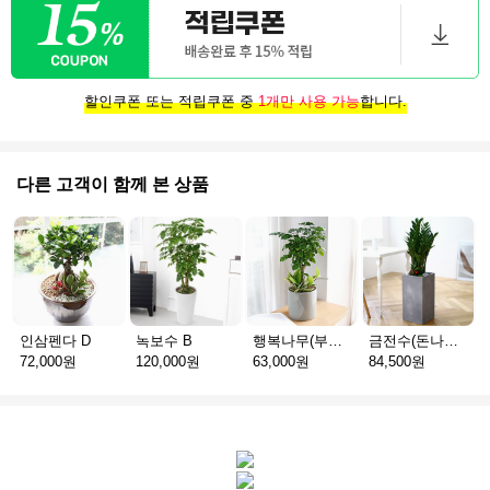
할인쿠폰 또는 적립쿠폰 중
1개만 사용 가능
합니다.
다른 고객이 함께 본 상품
인삼펜다 D
녹보수 B
행복나무(부귀수) S
금전수(돈나무) C
72,000원
120,000원
63,000원
84,500원