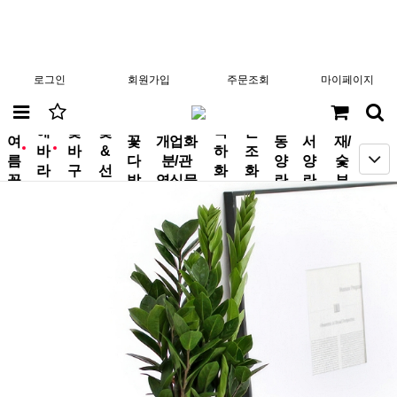
로그인
회원가입
주문조회
마이페이지
분
해
꽃
꽃
축
근
여
꽃
개업화
동
서
재/
바
바
&
하
조
new
new
름
다
분/관
양
양
숯
라
구
선
화
화
꽃
발
엽식물
란
란
부
기
니
물
환
환
작