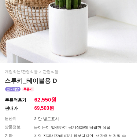
개업화분/관엽식물
>
관엽식물
스투키_테이블용 D
62,550원
쿠폰적용가
69,500
원
판매가
원산지
하단 별도표시
상품정보
음이온이 발생하여 공기정화에 탁월한 식물
기타
지역 자재시장에 따라 화분디자인, 색감은 변경될 수