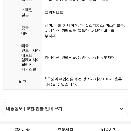
스페인
프리저브드
일본
장미, 국화, 카네이션, 대국, 스타치스, 미스티블루,
중국
시네신스, 관엽식물, 동양란, 서양란, 비누꽃,
대만
부자재
태국
인도네시아
베트남
카네이션, 관엽식물, 동양란, 서양란, 부자재
말레이시아
필리핀
파키스탄
* 국산과 수입산은 계절 및 자재시장에 따라 혼용
비고
사용될 수 있습니다.
배송정보 | 교환/환불 안내 보기
공지사항
주문제작
배송사진