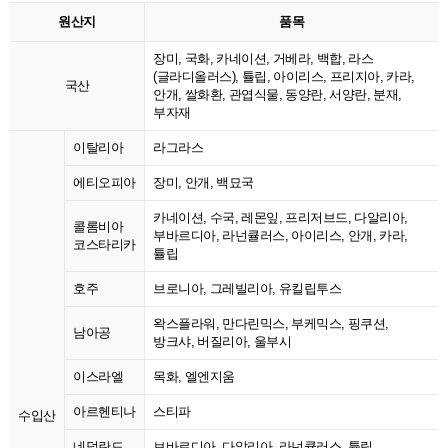
원산지
품목
장미, 국화, 카네이션, 거베라, 백합, 라스
(글라디올러스), 튤립, 아이리스, 프리지아, 카라,
국산
안개, 쌀화환, 관엽식물, 동양란, 서양란, 분재,
부자재
이탈리아
라그라스
에티오피아
장미, 안개, 백묘국
카네이션, 수국, 레몬잎, 프리저브드, 다알리아,
콜롬비아
부바르디아, 라넌큘러스, 아이리스, 안개, 카라,
코스타리카
튤립
호주
브로니아, 그레빌리아, 유킬립투스
왁스플라워, 만다린믹스, 부케믹스, 핑쿠션,
남아공
방크샤, 버질리아, 울부시
이스라엘
목화, 엘엔지움
아르헨티나
스티파
수입산
네덜란드
브바르디아, 다알리아, 라넌큘러스, 튤립