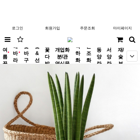
로그인
회원가입
주문조회
마이페이지
분
해
꽃
꽃
축
근
여
꽃
개업화
동
서
재/
바
바
&
하
조
new
new
름
다
분/관
양
양
숯
라
구
선
화
화
꽃
발
엽식물
란
란
부
기
니
물
환
환
작