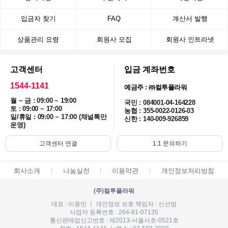
입금자 찾기
FAQ
계산서 발행
상품관리 요령
회원사 모집
회원사 인트라넷
고객센터
입금 계좌번호
1544-1141
예금주 : ㈜컬투플라워
월 ~ 금 : 09:00 ~ 19:00
국민 : 084001-04-164228
토 : 09:00 ~ 17:00
농협 : 355-0022-0126-03
일/휴일 : 09:00 ~ 17:00 (채널톡만
신한 : 140-009-926859
운영)
고객센터 연결
1:1 문의하기
회사소개
나눔실천
이용약관
개인정보처리방침
(주)컬투플라워
대표 : 이종민 ㅣ 개인정보 보호 책임자 : 신선범
사업자 등록번호 : 264-81-07135
통신판매업신고번호 : 제2013-서울서초-0521호