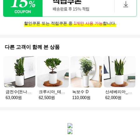
할인쿠폰 또는 적립쿠폰 중
1개만 사용 가능
합니다.
다른 고객이 함께 본 상품
금전수(돈나무)_테이블용 F
크루시아_테이블용 C
녹보수 D
산세베리아_테이블용 H
63,000원
62,500원
110,000원
62,000원