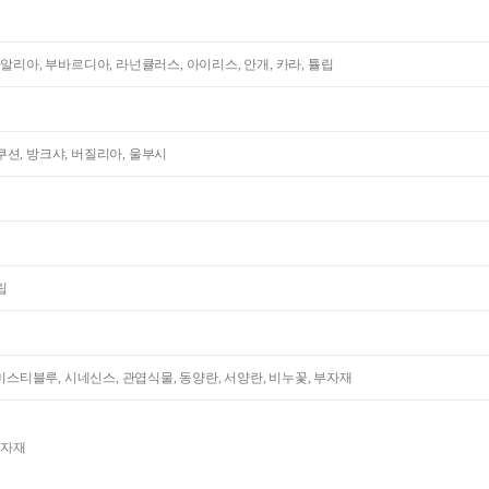
다알리아, 부바르디아, 라넌큘러스, 아이리스, 안개, 카라, 튤립
션, 방크샤, 버질리아, 울부시
립
 미스티블루, 시네신스, 관엽식물, 동양란, 서양란, 비누꽃, 부자재
부자재