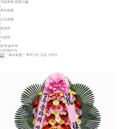
개업화분/관엽식물
|
축하화환
|
근조화환
|
동양란
|
서양란
|
분재/숯부작
이전페이지
>
> 축하 1단 고급 스탠드
축하화환