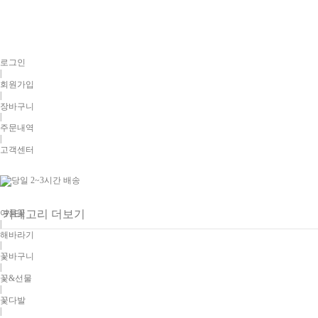
로그인
|
회원가입
|
장바구니
|
주문내역
|
고객센터
여름꽃
카테고리 더보기
|
해바라기
|
꽃바구니
|
꽃&선물
|
꽃다발
|