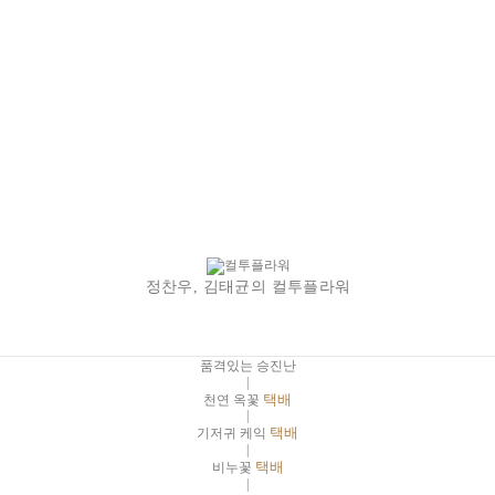
정찬우, 김태균의 컬투플라워
품격있는 승진난
|
천연 옥꽃
택배
|
기저귀 케익
택배
|
비누꽃
택배
|