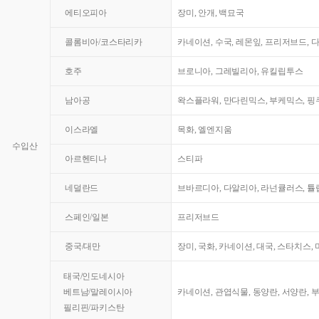
에티오피아
장미, 안개, 백묘국
콜롬비아/코스타리카
카네이션, 수국, 레몬잎, 프리저브드, 
호주
브로니아, 그레빌리아, 유킬립투스
남아공
왁스플라워, 만다린믹스, 부케믹스, 핑쿠
이스라엘
목화, 엘엔지움
수입산
아르헨티나
스티파
네덜란드
브바르디아, 다알리아, 라넌큘러스, 튤
스페인/일본
프리저브드
중국/대만
장미, 국화, 카네이션, 대국, 스타치스,
태국/인도네시아
베트남/말레이시아
카네이션, 관엽식물, 동양란, 서양란, 
필리핀/파키스탄