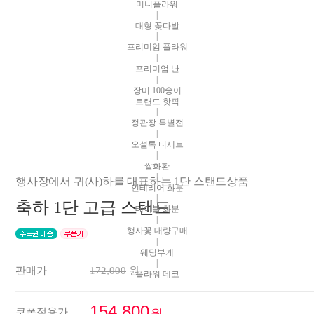
머니플라워
|
대형 꽃다발
|
프리미엄 플라워
|
프리미엄 난
|
장미 100송이
트랜드 핫픽
|
정관장 특별전
|
오설록 티세트
|
쌀화환
|
행사장에서 귀(사)하를 대표하는 1단 스탠드상품
인테리어 화분
|
축하 1단 고급 스탠드
테이블 화분
|
행사꽃 대량구매
|
웨딩부케
|
판매가
172,000
원
플라워 데코
154,800
쿠폰적용가
원