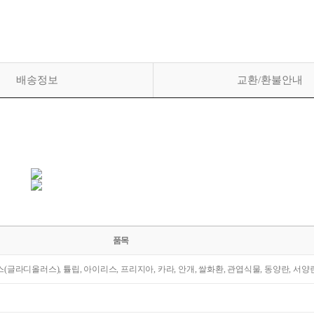
배송정보
교환/환불안내
품목
라스(글라디올러스), 튤립, 아이리스, 프리지아, 카라, 안개, 쌀화환, 관엽식물, 동양란, 서양