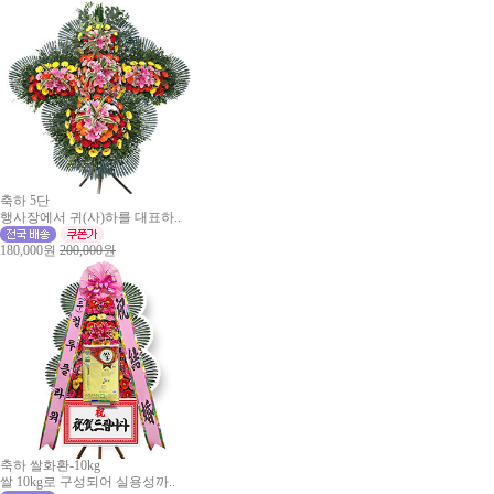
축하 5단
행사장에서 귀(사)하를 대표하..
180,000원
200,000원
축하 쌀화환-10kg
쌀 10kg로 구성되어 실용성까..