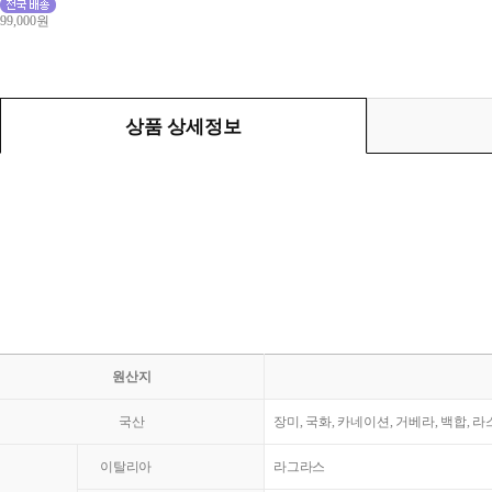
99,000원
상품 상세정보
원산지
국산
장미, 국화, 카네이션, 거베라, 백합, 
이탈리아
라그라스