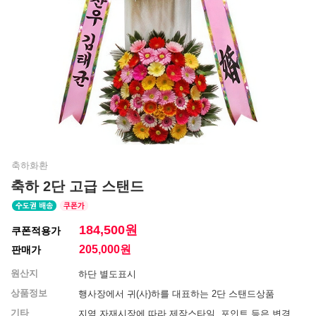
축하화환
축하 2단 고급 스탠드
184,500원
쿠폰적용가
205,000
원
판매가
원산지
하단 별도표시
상품정보
행사장에서 귀(사)하를 대표하는 2단 스탠드상품
기타
지역 자재시장에 따라 제작스타일, 포인트 등은 변경