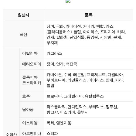
원산지
품목
장미, 국화, 카네이션, 거베라, 백합, 라스
(글라디올러스), 튤립, 아이리스, 프리지아, 카라,
국산
안개, 쌀화환, 관엽식물, 동양란, 서양란, 분재,
부자재
이탈리아
라그라스
에티오피아
장미, 안개, 백묘국
카네이션, 수국, 레몬잎, 프리저브드, 다알리아,
콜롬비아
부바르디아, 라넌큘러스, 아이리스, 안개, 카라,
코스타리카
튤립
호주
브로니아, 그레빌리아, 유킬립투스
왁스플라워, 만다린믹스, 부케믹스, 핑쿠션,
남아공
방크샤, 버질리아, 울부시
이스라엘
목화, 엘엔지움
아르헨티나
스티파
수입산