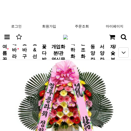
로그인
회원가입
주문조회
마이페이지
분
해
꽃
꽃
축
근
여
꽃
개업화
동
서
재/
바
바
&
하
조
new
new
름
다
분/관
양
양
숯
라
구
선
화
화
꽃
발
엽식물
란
란
부
기
니
물
환
환
작