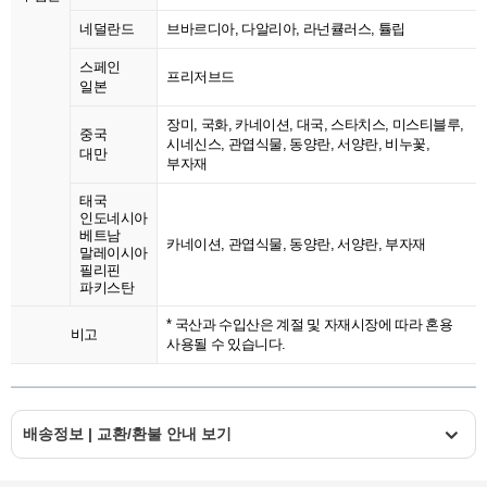
네덜란드
브바르디아, 다알리아, 라넌큘러스, 튤립
스페인
프리저브드
일본
장미, 국화, 카네이션, 대국, 스타치스, 미스티블루,
중국
시네신스, 관엽식물, 동양란, 서양란, 비누꽃,
대만
부자재
태국
인도네시아
베트남
카네이션, 관엽식물, 동양란, 서양란, 부자재
말레이시아
필리핀
파키스탄
* 국산과 수입산은 계절 및 자재시장에 따라 혼용
비고
사용될 수 있습니다.
배송정보 | 교환/환불 안내 보기