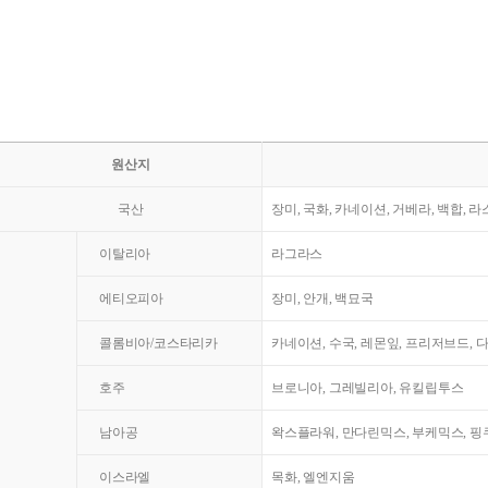
원산지
국산
장미, 국화, 카네이션, 거베라, 백합, 
이탈리아
라그라스
에티오피아
장미, 안개, 백묘국
콜롬비아/코스타리카
카네이션, 수국, 레몬잎, 프리저브드, 
호주
브로니아, 그레빌리아, 유킬립투스
남아공
왁스플라워, 만다린믹스, 부케믹스, 핑쿠
이스라엘
목화, 엘엔지움