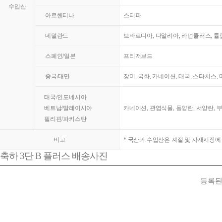
수입산
아르헨티나
스티파
네덜란드
브바르디아, 다알리아, 라넌큘러스, 튤
스페인/일본
프리저브드
중국/대만
장미, 국화, 카네이션, 대국, 스타치스,
태국/인도네시아
베트남/말레이시아
카네이션, 관엽식물, 동양란, 서양란, 
필리핀/파키스탄
비고
* 국산과 수입산은 계절 및 자재시장에
축하 3단 B 플러스 배송사진
등록된