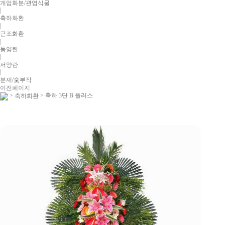
개업화분/관엽식물
|
축하화환
|
근조화환
|
동양란
|
서양란
|
분재/숯부작
이전페이지
>
> 축하 3단 B 플러스
축하화환