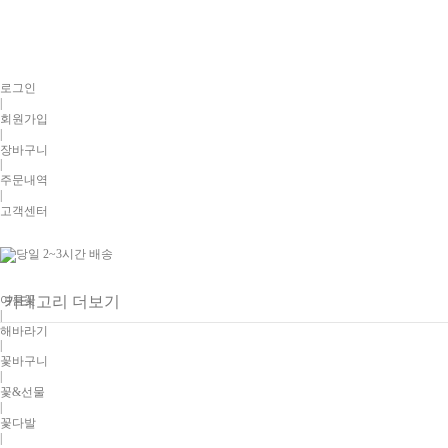
로그인
|
회원가입
|
장바구니
|
주문내역
|
고객센터
여름꽃
카테고리 더보기
|
해바라기
|
꽃바구니
|
꽃&선물
|
꽃다발
|