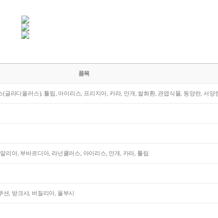
품목
라스(글라디올러스), 튤립, 아이리스, 프리지아, 카라, 안개, 쌀화환, 관엽식물, 동양란, 서양
다알리아, 부바르디아, 라넌큘러스, 아이리스, 안개, 카라, 튤립
션, 방크샤, 버질리아, 울부시