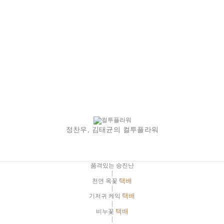
정찬우, 김태균의 컬투플라워
품격있는 승진난
|
천연 옥꽃
택배
|
기저귀 케익
택배
|
비누꽃
택배
|