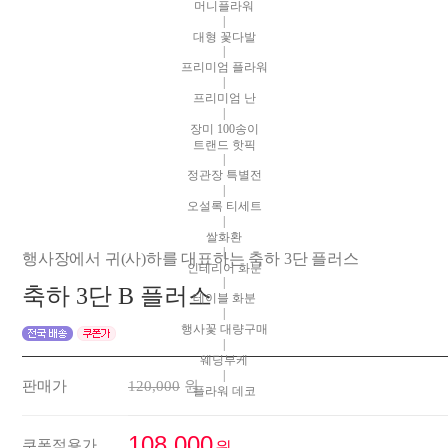
머니플라워
|
대형 꽃다발
|
프리미엄 플라워
|
프리미엄 난
|
장미 100송이
트랜드 핫픽
|
정관장 특별전
|
오설록 티세트
|
쌀화환
|
행사장에서 귀(사)하를 대표하는 축하 3단 플러스
인테리어 화분
|
축하 3단 B 플러스
테이블 화분
|
행사꽃 대량구매
|
웨딩부케
|
판매가
120,000
원
플라워 데코
108,000
쿠폰적용가
원