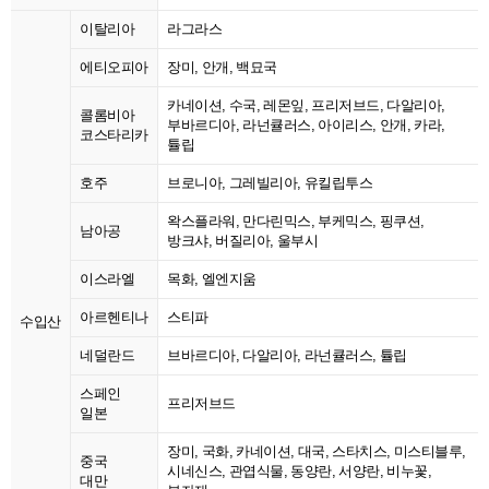
이탈리아
라그라스
에티오피아
장미, 안개, 백묘국
카네이션, 수국, 레몬잎, 프리저브드, 다알리아,
콜롬비아
부바르디아, 라넌큘러스, 아이리스, 안개, 카라,
코스타리카
튤립
호주
브로니아, 그레빌리아, 유킬립투스
왁스플라워, 만다린믹스, 부케믹스, 핑쿠션,
남아공
방크샤, 버질리아, 울부시
이스라엘
목화, 엘엔지움
아르헨티나
스티파
수입산
네덜란드
브바르디아, 다알리아, 라넌큘러스, 튤립
스페인
프리저브드
일본
장미, 국화, 카네이션, 대국, 스타치스, 미스티블루,
중국
시네신스, 관엽식물, 동양란, 서양란, 비누꽃,
대만