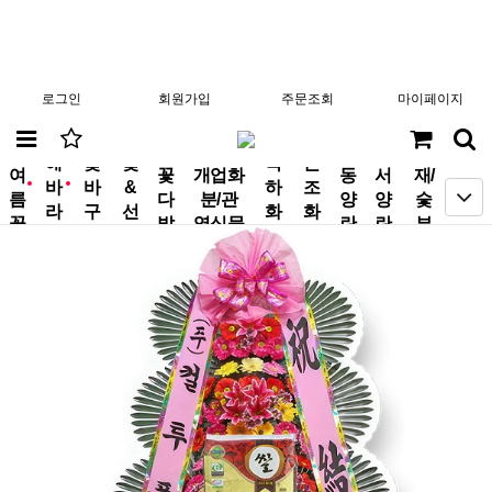
로그인
회원가입
주문조회
마이페이지
분
해
꽃
꽃
축
근
여
꽃
개업화
동
서
재/
바
바
&
하
조
new
new
름
다
분/관
양
양
숯
라
구
선
화
화
꽃
발
엽식물
란
란
부
기
니
물
환
환
작