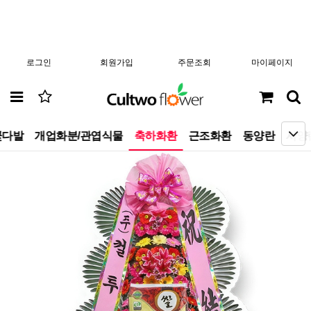
로그인
회원가입
주문조회
마이페이지
꽃다발
개업화분/관엽식물
축하화환
근조화환
동양란
서양