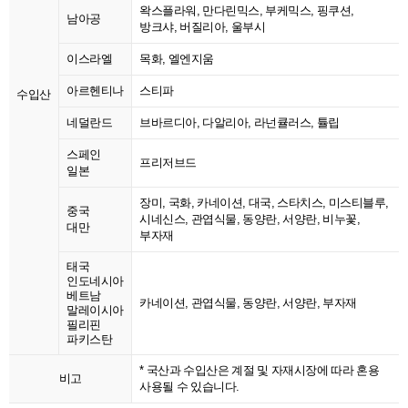
왁스플라워, 만다린믹스, 부케믹스, 핑쿠션,
남아공
방크샤, 버질리아, 울부시
이스라엘
목화, 엘엔지움
아르헨티나
스티파
수입산
네덜란드
브바르디아, 다알리아, 라넌큘러스, 튤립
스페인
프리저브드
일본
장미, 국화, 카네이션, 대국, 스타치스, 미스티블루,
중국
시네신스, 관엽식물, 동양란, 서양란, 비누꽃,
대만
부자재
태국
인도네시아
베트남
카네이션, 관엽식물, 동양란, 서양란, 부자재
말레이시아
필리핀
파키스탄
* 국산과 수입산은 계절 및 자재시장에 따라 혼용
비고
사용될 수 있습니다.