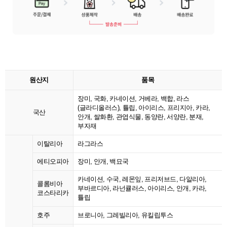
원산지
품목
장미, 국화, 카네이션, 거베라, 백합, 라스
(글라디올러스), 튤립, 아이리스, 프리지아, 카라,
국산
안개, 쌀화환, 관엽식물, 동양란, 서양란, 분재,
부자재
이탈리아
라그라스
에티오피아
장미, 안개, 백묘국
카네이션, 수국, 레몬잎, 프리저브드, 다알리아,
콜롬비아
부바르디아, 라넌큘러스, 아이리스, 안개, 카라,
코스타리카
튤립
호주
브로니아, 그레빌리아, 유킬립투스