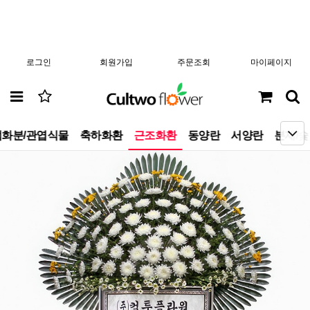
로그인
회원가입
주문조회
마이페이지
화분/관엽식물
축하화환
근조화환
동양란
서양란
분재/