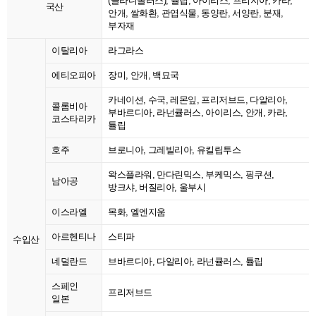
(글라디올러스), 튤립, 아이리스, 프리지아, 카라,
국산
안개, 쌀화환, 관엽식물, 동양란, 서양란, 분재,
부자재
이탈리아
라그라스
에티오피아
장미, 안개, 백묘국
카네이션, 수국, 레몬잎, 프리저브드, 다알리아,
콜롬비아
부바르디아, 라넌큘러스, 아이리스, 안개, 카라,
코스타리카
튤립
호주
브로니아, 그레빌리아, 유킬립투스
왁스플라워, 만다린믹스, 부케믹스, 핑쿠션,
남아공
방크샤, 버질리아, 울부시
이스라엘
목화, 엘엔지움
아르헨티나
스티파
수입산
네덜란드
브바르디아, 다알리아, 라넌큘러스, 튤립
스페인
프리저브드
일본