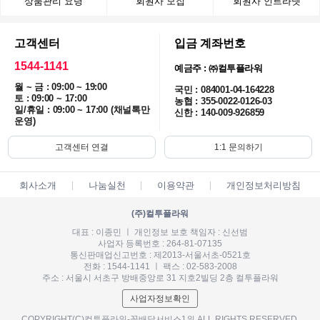
상품관리 요령
회원사 모집
회원사 인트라넷
고객센터
입금 계좌번호
1544-1141
예금주 : ㈜컬투플라워
월 ~ 금 : 09:00 ~ 19:00
국민 : 084001-04-164228
토 : 09:00 ~ 17:00
농협 : 355-0022-0126-03
일/휴일 : 09:00 ~ 17:00 (채널톡만
신한 : 140-009-926859
운영)
고객센터 연결
1:1 문의하기
회사소개
나눔실천
이용약관
개인정보처리방침
(주)컬투플라워
대표 : 이종민 ㅣ 개인정보 보호 책임자 : 신선범
사업자 등록번호 : 264-81-07135
통신판매업신고번호 : 제2013-서울서초-0521호
전화 : 1544-1141 ㅣ 팩스 : 02-583-2008
주소 : 서울시 서초구 방배중앙로 31 지호2빌딩 2층 컬투플라워
사업자정보확인
COPYRIGHT(C)컬투플라워-꽃배달서비스1위 ALL RIGHTS RESERVED.