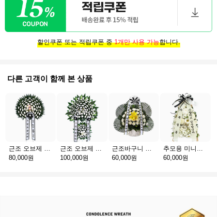
할인쿠폰 또는 적립쿠폰 중
1개만 사용 가능
합니다.
다른 고객이 함께 본 상품
근조 오브제 1단 B
근조 오브제 2단 B
근조바구니 일반
추모용 미니화환 A(서울)
80,000원
100,000원
60,000원
60,000원