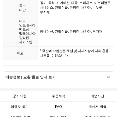
장미, 국화, 카네이션, 대국, 스타치스, 미스티블루,
중국
시네신스, 관엽식물, 동양란, 서양란, 비누꽃,
대만
부자재
태국
인도네시아
베트남
카네이션, 관엽식물, 동양란, 서양란, 부자재
말레이시아
필리핀
파키스탄
* 국산과 수입산은 계절 및 자재시장에 따라 혼용
비고
사용될 수 있습니다.
배송정보 | 교환/환불 안내 보기
공지사항
주문제작
배송사진
입금자 찾기
FAQ
계산서 발행