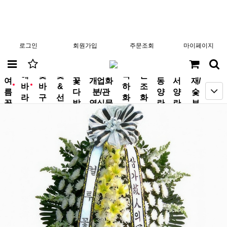
로그인
회원가입
주문조회
마이페이지
분
해
꽃
꽃
축
근
여
꽃
개업화
동
서
재/
바
바
&
하
조
new
new
름
다
분/관
양
양
숯
라
구
선
화
화
꽃
발
엽식물
란
란
부
기
니
물
환
환
작