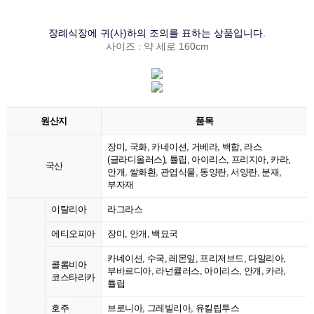
장례식장에 귀(사)하의 조의를 표하는 상품입니다.
사이즈 : 약 세로 160cm
원산지
품목
장미, 국화, 카네이션, 거베라, 백합, 라스
(글라디올러스), 튤립, 아이리스, 프리지아, 카라,
국산
안개, 쌀화환, 관엽식물, 동양란, 서양란, 분재,
부자재
이탈리아
라그라스
에티오피아
장미, 안개, 백묘국
카네이션, 수국, 레몬잎, 프리저브드, 다알리아,
콜롬비아
부바르디아, 라넌큘러스, 아이리스, 안개, 카라,
코스타리카
튤립
호주
브로니아, 그레빌리아, 유킬립투스