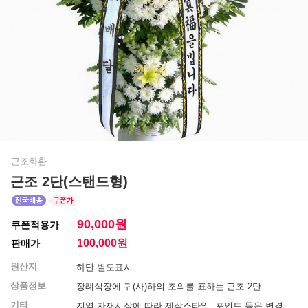
근조화환
근조 2단(스탠드형)
90,000원
쿠폰적용가
100,000
원
판매가
원산지
하단 별도표시
상품정보
장례식장에 귀(사)하의 조의를 표하는 근조 2단
기타
지역 자재시장에 따라 제작스타일, 포인트 등은 변경