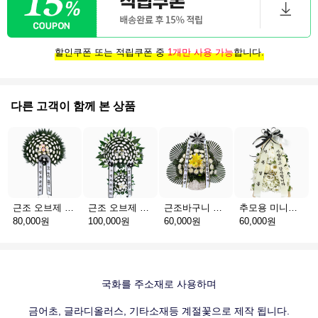
할인쿠폰 또는 적립쿠폰 중
1개만 사용 가능
합니다.
다른 고객이 함께 본 상품
근조 오브제 1단 B
근조 오브제 2단 B
근조바구니 일반
추모용 미니화환 A(서울)
80,000원
100,000원
60,000원
60,000원
국화를 주소재로 사용하며
금어초, 글라디올러스, 기타소재등 계절꽃으로 제작 됩니다.