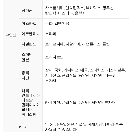
왁스플라워, 만다린믹스, 부케믹스, 핑쿠션,
남아공
방크샤, 버질리아, 울부시
이스라엘
목화, 엘엔지움
아르헨티나
스티파
수입산
네덜란드
브바르디아, 다알리아, 라넌큘러스, 튤립
스페인
프리저브드
일본
장미, 국화, 카네이션, 대국, 스타치스, 미스티블루,
중국
시네신스, 관엽식물, 동양란, 서양란, 비누꽃,
대만
부자재
태국
인도네시아
베트남
카네이션, 관엽식물, 동양란, 서양란, 부자재
말레이시아
필리핀
파키스탄
* 국산과 수입산은 계절 및 자재시장에 따라 혼용
비고
사용될 수 있습니다.