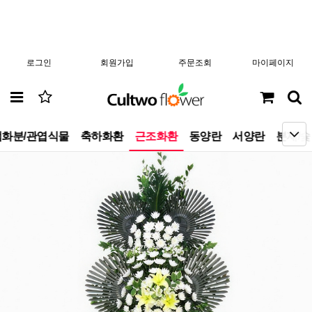
로그인
회원가입
주문조회
마이페이지
화분/관엽식물
축하화환
근조화환
동양란
서양란
분재/