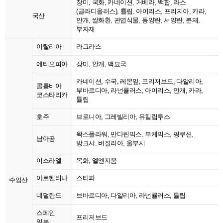
장미, 국화, 카네이션, 거베라, 백합, 라스
(글라디올러스), 튤립, 아이리스, 프리지아, 카라,
국산
안개, 쌀화환, 관엽식물, 동양란, 서양란, 분재,
부자재
이탈리아
라그라스
에티오피아
장미, 안개, 백묘국
카네이션, 수국, 레몬잎, 프리저브드, 다알리아,
콜롬비아
부바르디아, 라넌큘러스, 아이리스, 안개, 카라,
코스타리카
튤립
호주
브로니아, 그레빌리아, 유킬립투스
왁스플라워, 만다린믹스, 부케믹스, 핑쿠션,
남아공
방크샤, 버질리아, 울부시
이스라엘
목화, 엘엔지움
아르헨티나
스티파
수입산
네덜란드
브바르디아, 다알리아, 라넌큘러스, 튤립
스페인
프리저브드
일본