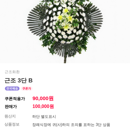
근조화환
근조 3단 B
90,000원
쿠폰적용가
100,000
원
판매가
원산지
하단 별도표시
상품정보
장례식장에 귀(사)하의 조의를 표하는 3단 상품