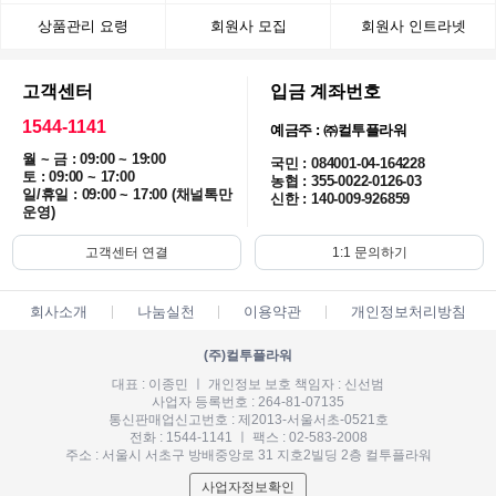
상품관리 요령
회원사 모집
회원사 인트라넷
고객센터
입금 계좌번호
1544-1141
예금주 : ㈜컬투플라워
월 ~ 금 : 09:00 ~ 19:00
국민 : 084001-04-164228
토 : 09:00 ~ 17:00
농협 : 355-0022-0126-03
일/휴일 : 09:00 ~ 17:00 (채널톡만
신한 : 140-009-926859
운영)
고객센터 연결
1:1 문의하기
회사소개
나눔실천
이용약관
개인정보처리방침
(주)컬투플라워
대표 : 이종민 ㅣ 개인정보 보호 책임자 : 신선범
사업자 등록번호 : 264-81-07135
통신판매업신고번호 : 제2013-서울서초-0521호
전화 : 1544-1141 ㅣ 팩스 : 02-583-2008
주소 : 서울시 서초구 방배중앙로 31 지호2빌딩 2층 컬투플라워
사업자정보확인