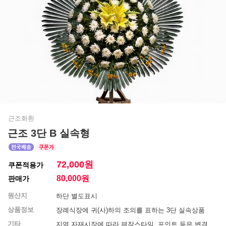
근조화환
근조 3단 B 실속형
72,000원
쿠폰적용가
80,000
원
판매가
원산지
하단 별도표시
상품정보
장례식장에 귀(사)하의 조의를 표하는 3단 실속상품
기타
지역 자재시장에 따라 제작스타일, 포인트 등은 변경