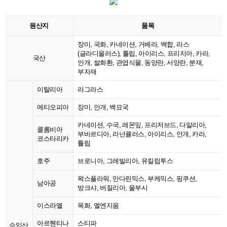
원산지
품목
장미, 국화, 카네이션, 거베라, 백합, 라스
(글라디올러스), 튤립, 아이리스, 프리지아, 카라,
국산
안개, 쌀화환, 관엽식물, 동양란, 서양란, 분재,
부자재
이탈리아
라그라스
에티오피아
장미, 안개, 백묘국
카네이션, 수국, 레몬잎, 프리저브드, 다알리아,
콜롬비아
부바르디아, 라넌큘러스, 아이리스, 안개, 카라,
코스타리카
튤립
호주
브로니아, 그레빌리아, 유킬립투스
왁스플라워, 만다린믹스, 부케믹스, 핑쿠션,
남아공
방크샤, 버질리아, 울부시
이스라엘
목화, 엘엔지움
아르헨티나
스티파
수입산