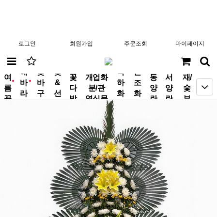
로그인
회원가입
주문조회
마이페이지
분
해
꽃
꽃
축
근
여
꽃
개업화
동
서
재/
바
바
&
하
조
new
new
름
다
분/관
양
양
숯
라
구
선
화
화
꽃
발
엽식물
란
란
부
기
니
물
환
환
작