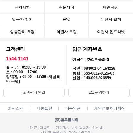
공지사항
주문제작
배송사진
입금자 찾기
FAQ
계산서 발행
상품관리 요령
회원사 모집
회원사 인트라넷
고객센터
입금 계좌번호
1544-1141
예금주 : ㈜컬투플라워
월 ~ 금 : 09:00 ~ 19:00
국민 : 084001-04-164228
토 : 09:00 ~ 17:00
농협 : 355-0022-0126-03
일/휴일 : 09:00 ~ 17:00 (채널톡
신한 : 140-009-926859
만 운영)
고객센터 연결
1:1 문의하기
회사소개
나눔실천
이용약관
개인정보처리방침
(주)컬투플라워
대표 : 이종민 ㅣ 개인정보 보호 책임자 : 신선범
사업자 등록번호 : 264-81-07135