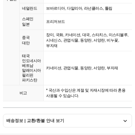
네덜란드
브바르디아, 다알리아, 라넌큘러스, 튤립
스페인
프리저브드
일본
장미, 국화, 카네이션, 대국, 스타치스, 미스티블루,
중국
시네신스, 관엽식물, 동양란, 서양란, 비누꽃,
대만
부자재
태국
인도네시아
베트남
카네이션, 관엽식물, 동양란, 서양란, 부자재
말레이시아
필리핀
파키스탄
* 국산과 수입산은 계절 및 자재시장에 따라 혼용
비고
사용될 수 있습니다.
배송정보 | 교환/환불 안내 보기