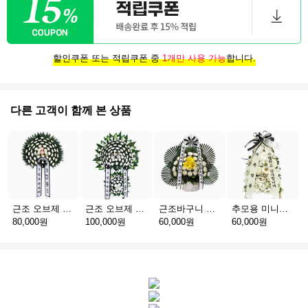
할인쿠폰 또는 적립쿠폰 중
1개만 사용 가능
합니다.
다른 고객이 함께 본 상품
근조 오브제 1단 B
근조 오브제 2단 B
근조바구니 일반
추모용 미니화환 A(서울)
80,000원
100,000원
60,000원
60,000원