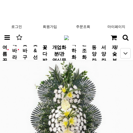
로그인
회원가입
주문조회
마이페이지
분
해
꽃
꽃
축
근
여
꽃
개업화
동
서
재/
바
바
&
하
조
new
new
름
다
분/관
양
양
숯
라
구
선
화
화
꽃
발
엽식물
란
란
부
기
니
물
환
환
작