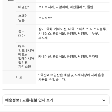
네덜란드
브바르디아, 다알리아, 라넌큘러스, 튤립
스페인
프리저브드
일본
장미, 국화, 카네이션, 대국, 스타치스, 미스티블루,
중국
시네신스, 관엽식물, 동양란, 서양란, 비누꽃,
대만
부자재
태국
인도네시아
베트남
카네이션, 관엽식물, 동양란, 서양란, 부자재
말레이시아
필리핀
파키스탄
* 국산과 수입산은 계절 및 자재시장에 따라 혼용
비고
사용될 수 있습니다.
배송정보 | 교환/환불 안내 보기