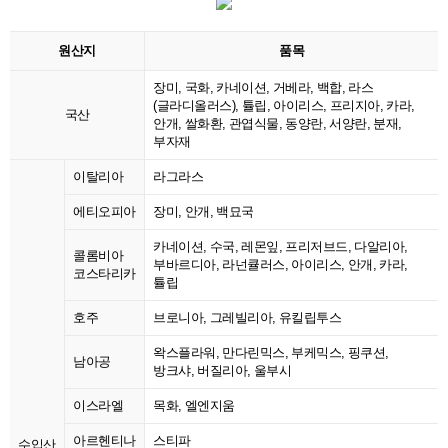
원산지
품목
장미, 국화, 카네이션, 거베라, 백합, 라스
(글라디올러스), 튤립, 아이리스, 프리지아, 카라,
국산
안개, 쌀화환, 관엽식물, 동양란, 서양란, 분재,
부자재
이탈리아
라그라스
에티오피아
장미, 안개, 백묘국
카네이션, 수국, 레몬잎, 프리저브드, 다알리아,
콜롬비아
부바르디아, 라넌큘러스, 아이리스, 안개, 카라,
코스타리카
튤립
호주
브로니아, 그레빌리아, 유킬립투스
왁스플라워, 만다린믹스, 부케믹스, 핑쿠션,
남아공
방크샤, 버질리아, 울부시
이스라엘
목화, 엘엔지움
아르헨티나
스티파
수입산