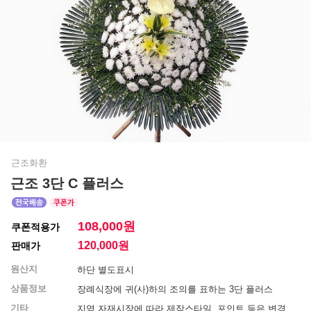
근조화환
근조 3단 C 플러스
108,000원
쿠폰적용가
120,000
원
판매가
원산지
하단 별도표시
상품정보
장례식장에 귀(사)하의 조의를 표하는 3단 플러스
기타
지역 자재시장에 따라 제작스타일, 포인트 등은 변경