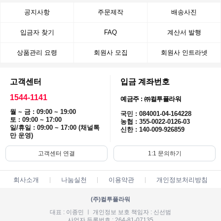
공지사항
주문제작
배송사진
입금자 찾기
FAQ
계산서 발행
상품관리 요령
회원사 모집
회원사 인트라넷
고객센터
입금 계좌번호
1544-1141
예금주 : ㈜컬투플라워
월 ~ 금 : 09:00 ~ 19:00
국민 : 084001-04-164228
토 : 09:00 ~ 17:00
농협 : 355-0022-0126-03
일/휴일 : 09:00 ~ 17:00 (채널톡
신한 : 140-009-926859
만 운영)
고객센터 연결
1:1 문의하기
회사소개
나눔실천
이용약관
개인정보처리방침
(주)컬투플라워
대표 : 이종민 ㅣ 개인정보 보호 책임자 : 신선범
사업자 등록번호 : 264-81-07135