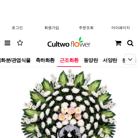
로그인
회원가입
주문조회
마이페이지
화분/관엽식물
축하화환
근조화환
동양란
서양란
분재/