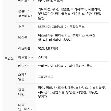
에티오피아
장미, 안개, 백묘국
카네이션, 수국, 레몬잎, 프리저브드, 다알리아,
콜롬비아
부바르디아, 라넌큘러스, 아이리스, 안개, 카라,
코스타리카
튤립
호주
브로니아, 그레빌리아, 유킬립투스
왁스플라워, 만다린믹스, 부케믹스, 핑쿠션,
남아공
방크샤, 버질리아, 울부시
이스라엘
목화, 엘엔지움
아르헨티나
스티파
수입산
네덜란드
브바르디아, 다알리아, 라넌큘러스, 튤립
스페인
프리저브드
일본
장미, 국화, 카네이션, 대국, 스타치스, 미스티블루,
중국
시네신스, 관엽식물, 동양란, 서양란, 비누꽃,
대만
부자재
태국
인도네시아