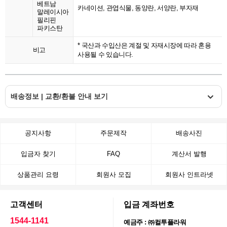
베트남
카네이션, 관엽식물, 동양란, 서양란, 부자재
말레이시아
필리핀
파키스탄
* 국산과 수입산은 계절 및 자재시장에 따라 혼용
비고
사용될 수 있습니다.
배송정보 | 교환/환불 안내 보기
공지사항
주문제작
배송사진
입금자 찾기
FAQ
계산서 발행
상품관리 요령
회원사 모집
회원사 인트라넷
고객센터
입금 계좌번호
1544-1141
예금주 : ㈜컬투플라워