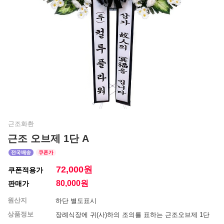
근조화환
근조 오브제 1단 A
72,000원
쿠폰적용가
80,000
원
판매가
원산지
하단 별도표시
상품정보
장례식장에 귀(사)하의 조의를 표하는 근조오브제 1단