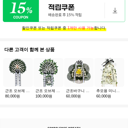
할인쿠폰 또는 적립쿠폰 중
1개만 사용 가능
합니다.
다른 고객이 함께 본 상품
근조 오브제 1단 B
근조 오브제 2단 B
근조바구니 일반
추모용 미니화환 A(서울)
80,000원
100,000원
60,000원
60,000원