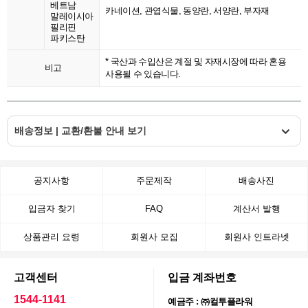
베트남
카네이션, 관엽식물, 동양란, 서양란, 부자재
말레이시아
필리핀
파키스탄
* 국산과 수입산은 계절 및 자재시장에 따라 혼용
비고
사용될 수 있습니다.
배송정보 | 교환/환불 안내 보기
공지사항
주문제작
배송사진
입금자 찾기
FAQ
계산서 발행
상품관리 요령
회원사 모집
회원사 인트라넷
고객센터
입금 계좌번호
1544-1141
예금주 : ㈜컬투플라워