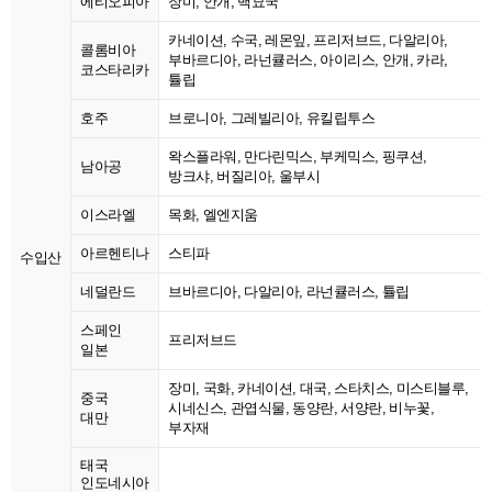
에티오피아
장미, 안개, 백묘국
카네이션, 수국, 레몬잎, 프리저브드, 다알리아,
콜롬비아
부바르디아, 라넌큘러스, 아이리스, 안개, 카라,
코스타리카
튤립
호주
브로니아, 그레빌리아, 유킬립투스
왁스플라워, 만다린믹스, 부케믹스, 핑쿠션,
남아공
방크샤, 버질리아, 울부시
이스라엘
목화, 엘엔지움
아르헨티나
스티파
수입산
네덜란드
브바르디아, 다알리아, 라넌큘러스, 튤립
스페인
프리저브드
일본
장미, 국화, 카네이션, 대국, 스타치스, 미스티블루,
중국
시네신스, 관엽식물, 동양란, 서양란, 비누꽃,
대만
부자재
태국
인도네시아