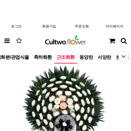
로그인
회원가입
주문조회
마이페이지
화분/관엽식물
축하화환
근조화환
동양란
서양란
분재/