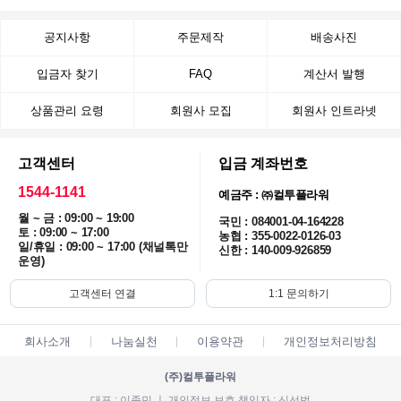
공지사항
주문제작
배송사진
입금자 찾기
FAQ
계산서 발행
상품관리 요령
회원사 모집
회원사 인트라넷
고객센터
입금 계좌번호
1544-1141
예금주 : ㈜컬투플라워
월 ~ 금 : 09:00 ~ 19:00
국민 : 084001-04-164228
토 : 09:00 ~ 17:00
농협 : 355-0022-0126-03
일/휴일 : 09:00 ~ 17:00 (채널톡만
신한 : 140-009-926859
운영)
고객센터 연결
1:1 문의하기
회사소개
나눔실천
이용약관
개인정보처리방침
(주)컬투플라워
대표 : 이종민 ㅣ 개인정보 보호 책임자 : 신선범