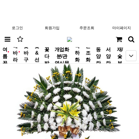
로그인
회원가입
주문조회
마이페이지
분
해
꽃
꽃
축
근
여
꽃
개업화
동
서
재/
바
바
&
하
조
new
new
름
다
분/관
양
양
숯
라
구
선
화
화
꽃
발
엽식물
란
란
부
기
니
물
환
환
작