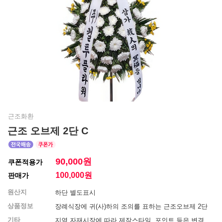
근조화환
근조 오브제 2단 C
90,000원
쿠폰적용가
100,000
원
판매가
원산지
하단 별도표시
상품정보
장례식장에 귀(사)하의 조의를 표하는 근조오브제 2단
기타
지역 자재시장에 따라 제작스타일, 포인트 등은 변경