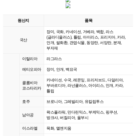
원산지
품목
장미, 국화, 카네이션, 거베라, 백합, 라스
(글라디올러스), 튤립, 아이리스, 프리지아, 카라,
국산
안개, 쌀화환, 관엽식물, 동양란, 서양란, 분재,
부자재
이탈리아
라그라스
에티오피아
장미, 안개, 백묘국
카네이션, 수국, 레몬잎, 프리저브드, 다알리아,
콜롬비아
부바르디아, 라넌큘러스, 아이리스, 안개, 카라,
코스타리카
튤립
호주
브로니아, 그레빌리아, 유킬립투스
왁스플라워, 만다린믹스, 부케믹스, 핑쿠션,
남아공
방크샤, 버질리아, 울부시
이스라엘
목화, 엘엔지움