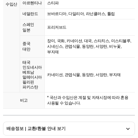
아르헨티나
스티파
수입산
네덜란드
브바르디아, 다알리아, 라넌큘러스, 튤립
스페인
프리저브드
일본
장미, 국화, 카네이션, 대국, 스타치스, 미스티블루,
중국
시네신스, 관엽식물, 동양란, 서양란, 비누꽃,
대만
부자재
태국
인도네시아
베트남
카네이션, 관엽식물, 동양란, 서양란, 부자재
말레이시아
필리핀
파키스탄
* 국산과 수입산은 계절 및 자재시장에 따라 혼용
비고
사용될 수 있습니다.
배송정보 | 교환/환불 안내 보기