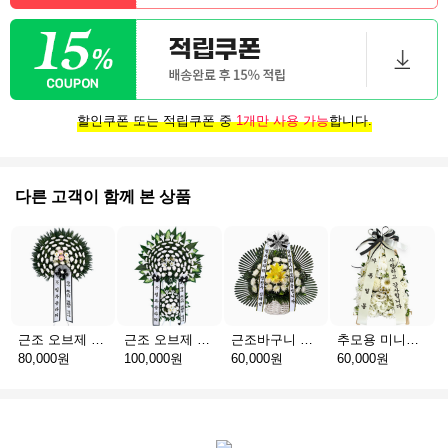
할인쿠폰 또는 적립쿠폰 중
1개만 사용 가능
합니다.
다른 고객이 함께 본 상품
근조 오브제 1단 B
근조 오브제 2단 B
근조바구니 일반
추모용 미니화환 A(서울)
80,000원
100,000원
60,000원
60,000원