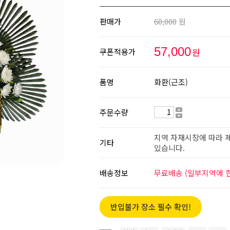
판매가
60,000
원
57,000
원
쿠폰적용가
품명
화환(근조)
주문수량
지역 자재시장에 따라 제
기타
있습니다.
배송정보
무료배송 (일부지역에 한
반입불가 장소 필수 확인!