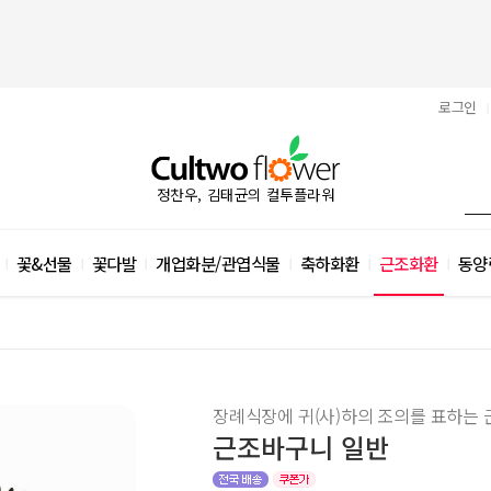
로그인
|
정찬우, 김태균의 컬투플라워
꽃&선물
꽃다발
개업화분/관엽식물
축하화환
근조화환
동양
|
|
|
|
|
|
장례식장에 귀(사)하의 조의를 표하는 
근조바구니 일반