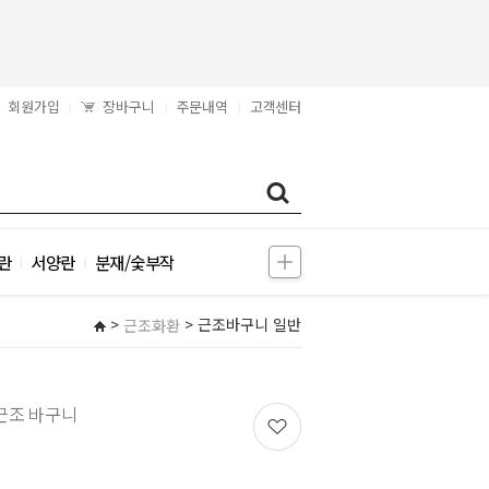
회원가입
장바구니
주문내역
고객센터
|
|
|
란
서양란
분재/숯부작
|
|
>
> 근조바구니 일반
근조화환
근조 바구니