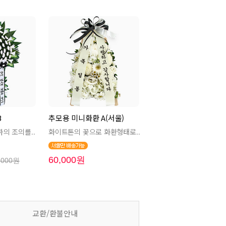
B
추모용 미니화환 A(서울)
하의 조의를..
화이트톤의 꽃으로 화환형태로..
60,000원
,000원
교환/환불안내