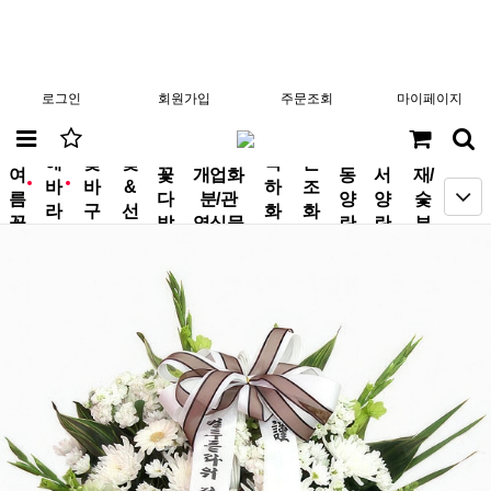
로그인
회원가입
주문조회
마이페이지
분
해
꽃
꽃
축
근
여
꽃
개업화
동
서
재/
바
바
&
하
조
new
new
름
다
분/관
양
양
숯
라
구
선
화
화
꽃
발
엽식물
란
란
부
기
니
물
환
환
작