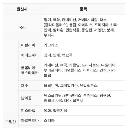
원산지
품목
장미, 국화, 카네이션, 거베라, 백합, 라스
(글라디올러스), 튤립, 아이리스, 프리지아, 카라,
국산
안개, 쌀화환, 관엽식물, 동양란, 서양란, 분재,
부자재
이탈리아
라그라스
에티오피아
장미, 안개, 백묘국
카네이션, 수국, 레몬잎, 프리저브드, 다알리아,
콜롬비아
부바르디아, 라넌큘러스, 아이리스, 안개, 카라,
코스타리카
튤립
호주
브로니아, 그레빌리아, 유킬립투스
왁스플라워, 만다린믹스, 부케믹스, 핑쿠션,
남아공
방크샤, 버질리아, 울부시
이스라엘
목화, 엘엔지움
아르헨티나
스티파
수입산