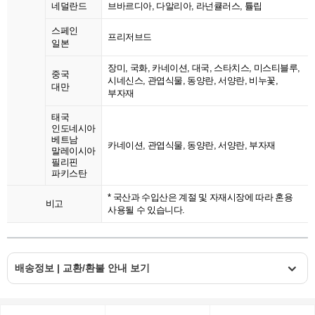
네덜란드
브바르디아, 다알리아, 라넌큘러스, 튤립
스페인
프리저브드
일본
장미, 국화, 카네이션, 대국, 스타치스, 미스티블루,
중국
시네신스, 관엽식물, 동양란, 서양란, 비누꽃,
대만
부자재
태국
인도네시아
베트남
카네이션, 관엽식물, 동양란, 서양란, 부자재
말레이시아
필리핀
파키스탄
* 국산과 수입산은 계절 및 자재시장에 따라 혼용
비고
사용될 수 있습니다.
배송정보 | 교환/환불 안내 보기