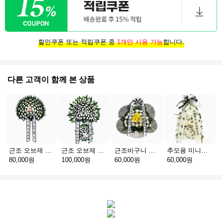
할인쿠폰 또는 적립쿠폰 중
1개만 사용 가능
합니다.
다른 고객이 함께 본 상품
근조 오브제 1단 B
근조 오브제 2단 B
근조바구니 일반
추모용 미니화환 A(서울)
80,000원
100,000원
60,000원
60,000원