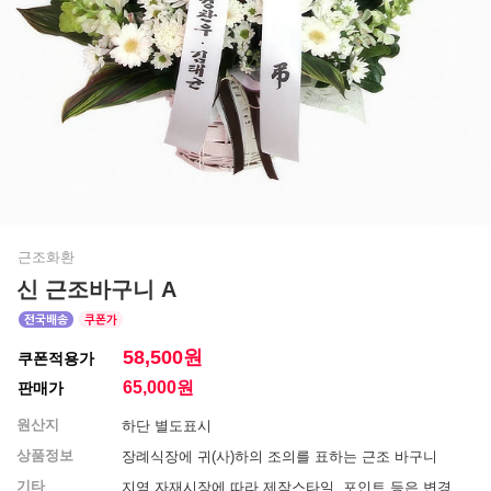
근조화환
신 근조바구니 A
58,500원
쿠폰적용가
65,000
원
판매가
원산지
하단 별도표시
상품정보
장례식장에 귀(사)하의 조의를 표하는 근조 바구니
기타
지역 자재시장에 따라 제작스타일, 포인트 등은 변경