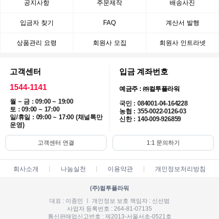
공지사항
주문제작
배송사진
입금자 찾기
FAQ
계산서 발행
상품관리 요령
회원사 모집
회원사 인트라넷
고객센터
입금 계좌번호
1544-1141
예금주 : ㈜컬투플라워
월 ~ 금 : 09:00 ~ 19:00
국민 : 084001-04-164228
토 : 09:00 ~ 17:00
농협 : 355-0022-0126-03
일/휴일 : 09:00 ~ 17:00 (채널톡만
신한 : 140-009-926859
운영)
고객센터 연결
1:1 문의하기
회사소개
나눔실천
이용약관
개인정보처리방침
(주)컬투플라워
대표 : 이종민 ㅣ 개인정보 보호 책임자 : 신선범
사업자 등록번호 : 264-81-07135
통신판매업신고번호 : 제2013-서울서초-0521호