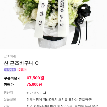
근조화환
신 근조바구니 C
67,500원
쿠폰적용가
75,000
원
판매가
원산지
하단 별도표시
상품정보
장례식장에 귀(사)하의 조의를 표하는 근조바구니
기타
지역 자재시장에 따라 제작스타일, 포인트 등은 변경