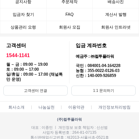
공지사항
주문제작
배송사진
입금자 찾기
FAQ
계산서 발행
상품관리 요령
회원사 모집
회원사 인트라넷
고객센터
입금 계좌번호
1544-1141
예금주 : ㈜컬투플라워
월 ~ 금 : 09:00 ~ 19:00
국민 : 084001-04-164228
토 : 09:00 ~ 17:00
농협 : 355-0022-0126-03
일/휴일 : 09:00 ~ 17:00 (채널톡
신한 : 140-009-926859
만 운영)
고객센터 연결
1:1 문의하기
회사소개
나눔실천
이용약관
개인정보처리방침
(주)컬투플라워
대표 : 이종민 ㅣ 개인정보 보호 책임자 : 신선범
사업자 등록번호 : 264-81-07135
통신판매업신고번호 : 제2013-서울서초-0521호