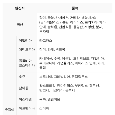
원산지
품목
장미, 국화, 카네이션, 거베라, 백합, 라스
(글라디올러스), 튤립, 아이리스, 프리지아, 카라,
국산
안개, 쌀화환, 관엽식물, 동양란, 서양란, 분재,
부자재
이탈리아
라그라스
에티오피아
장미, 안개, 백묘국
카네이션, 수국, 레몬잎, 프리저브드, 다알리아,
콜롬비아
부바르디아, 라넌큘러스, 아이리스, 안개, 카라,
코스타리카
튤립
호주
브로니아, 그레빌리아, 유킬립투스
왁스플라워, 만다린믹스, 부케믹스, 핑쿠션,
남아공
방크샤, 버질리아, 울부시
이스라엘
목화, 엘엔지움
아르헨티나
스티파
수입산