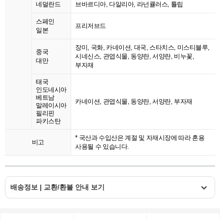
네덜란드
브바르디아, 다알리아, 라넌큘러스, 튤립
스페인
프리저브드
일본
장미, 국화, 카네이션, 대국, 스타치스, 미스티블루,
중국
시네신스, 관엽식물, 동양란, 서양란, 비누꽃,
대만
부자재
태국
인도네시아
베트남
카네이션, 관엽식물, 동양란, 서양란, 부자재
말레이시아
필리핀
파키스탄
* 국산과 수입산은 계절 및 자재시장에 따라 혼용
비고
사용될 수 있습니다.
배송정보 | 교환/환불 안내 보기