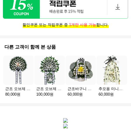
할인쿠폰 또는 적립쿠폰 중
1개만 사용 가능
합니다.
다른 고객이 함께 본 상품
근조 오브제 1단 B
근조 오브제 2단 B
근조바구니 일반
추모용 미니화환 A(서울)
80,000원
100,000원
60,000원
60,000원