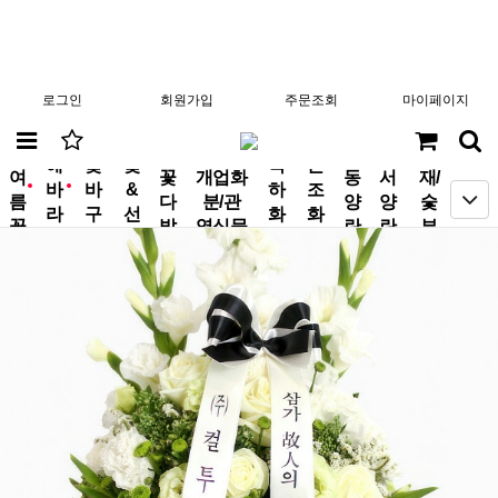
로그인
회원가입
주문조회
마이페이지
분
해
꽃
꽃
축
근
여
꽃
개업화
동
서
재/
바
바
&
하
조
new
new
름
다
분/관
양
양
숯
라
구
선
화
화
꽃
발
엽식물
란
란
부
기
니
물
환
환
작