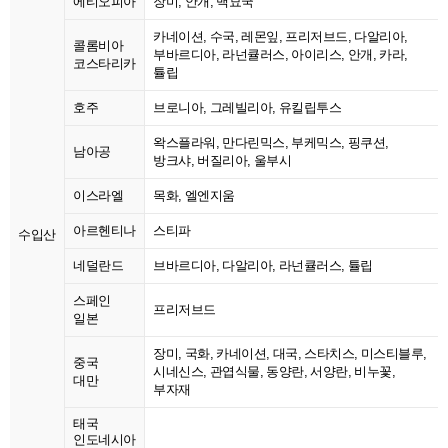
에티오피아
장미, 안개, 백묘국
카네이션, 수국, 레몬잎, 프리저브드, 다알리아,
콜롬비아
부바르디아, 라넌큘러스, 아이리스, 안개, 카라,
코스타리카
튤립
호주
브로니아, 그레빌리아, 유킬립투스
왁스플라워, 만다린믹스, 부케믹스, 핑쿠션,
남아공
방크샤, 버질리아, 울부시
이스라엘
목화, 엘엔지움
아르헨티나
스티파
수입산
네덜란드
브바르디아, 다알리아, 라넌큘러스, 튤립
스페인
프리저브드
일본
장미, 국화, 카네이션, 대국, 스타치스, 미스티블루,
중국
시네신스, 관엽식물, 동양란, 서양란, 비누꽃,
대만
부자재
태국
인도네시아