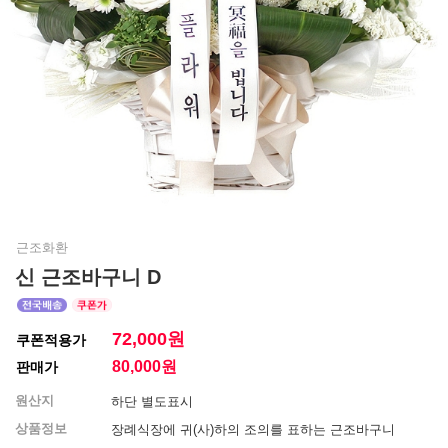
근조화환
신 근조바구니 D
72,000원
쿠폰적용가
80,000
원
판매가
원산지
하단 별도표시
상품정보
장례식장에 귀(사)하의 조의를 표하는 근조바구니