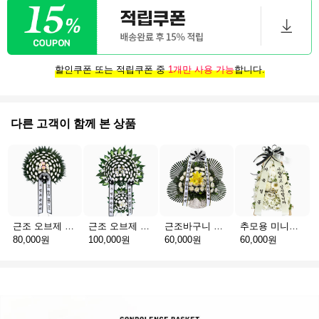
할인쿠폰 또는 적립쿠폰 중
1개만 사용 가능
합니다.
다른 고객이 함께 본 상품
근조 오브제 1단 B
근조 오브제 2단 B
근조바구니 일반
추모용 미니화환 A(서울)
80,000원
100,000원
60,000원
60,000원