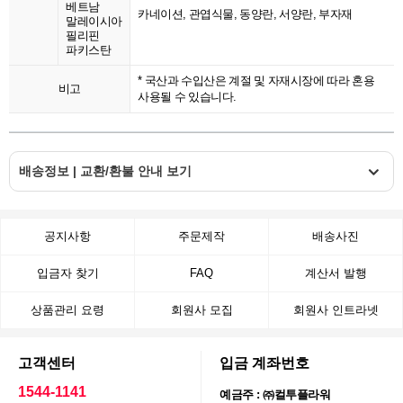
베트남
카네이션, 관엽식물, 동양란, 서양란, 부자재
말레이시아
필리핀
파키스탄
* 국산과 수입산은 계절 및 자재시장에 따라 혼용
비고
사용될 수 있습니다.
배송정보 | 교환/환불 안내 보기
공지사항
주문제작
배송사진
입금자 찾기
FAQ
계산서 발행
상품관리 요령
회원사 모집
회원사 인트라넷
고객센터
입금 계좌번호
1544-1141
예금주 : ㈜컬투플라워