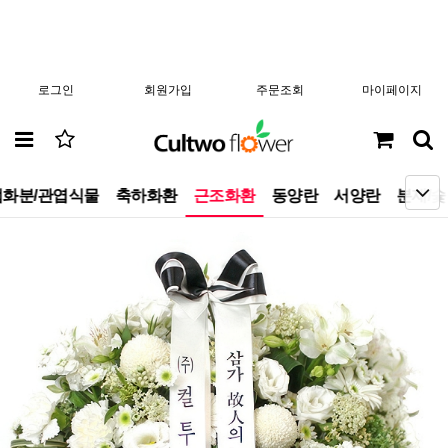
로그인
회원가입
주문조회
마이페이지
화분/관엽식물
축하화환
근조화환
동양란
서양란
분재/