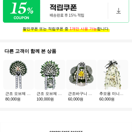
할인쿠폰 또는 적립쿠폰 중
1개만 사용 가능
합니다.
다른 고객이 함께 본 상품
근조 오브제 1단 B
근조 오브제 2단 B
근조바구니 일반
추모용 미니화환 A(서울)
80,000원
100,000원
60,000원
60,000원