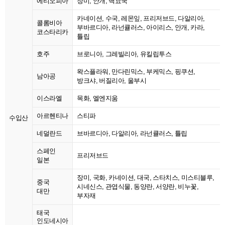
에티오피아
장미, 안개, 백묘국
카네이션, 수국, 레몬잎, 프리저브드, 다알리아,
콜롬비아
부바르디아, 라넌큘러스, 아이리스, 안개, 카라,
코스타리카
튤립
호주
브로니아, 그레빌리아, 유킬립투스
왁스플라워, 만다린믹스, 부케믹스, 핑쿠션,
남아공
방크샤, 버질리아, 울부시
이스라엘
목화, 엘엔지움
아르헨티나
스티파
수입산
네덜란드
브바르디아, 다알리아, 라넌큘러스, 튤립
스페인
프리저브드
일본
장미, 국화, 카네이션, 대국, 스타치스, 미스티블루,
중국
시네신스, 관엽식물, 동양란, 서양란, 비누꽃,
대만
부자재
태국
인도네시아