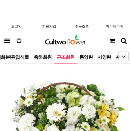
로그인
회원가입
주문조회
마이페이지
화분/관엽식물
축하화환
근조화환
동양란
서양란
분재/