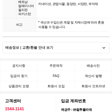
베트남
카네이션, 관엽식물, 동양란, 서양란, 부자재
말레이시아
필리핀
파키스탄
* 국산과 수입산은 계절 및 자재시장에 따라 혼용
비고
사용될 수 있습니다.
배송정보 | 교환/환불 안내 보기
공지사항
주문제작
배송사진
입금자 찾기
FAQ
계산서 발행
상품관리 요령
회원사 모집
회원사 인트라넷
고객센터
입금 계좌번호
1544-1141
예금주 : ㈜컬투플라워