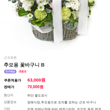
근조화환
추모용 꽃바구니 B
63,000원
쿠폰적용가
70,000
원
판매가
원산지
하단 별도표시
상품정보
장례식장,추모용으로 조의를 표하는 근조 바구니
기타
지역 자재시장에 따라 제작스타일, 포인트 등은 변경