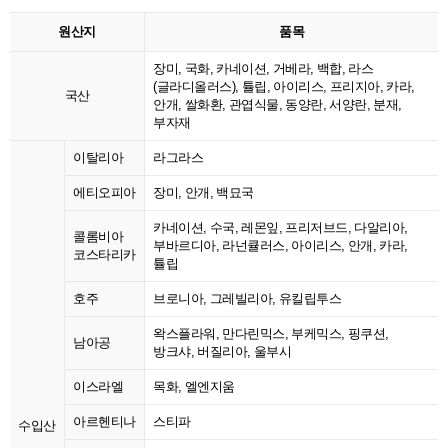
원산지
품목
장미, 국화, 카네이션, 거베라, 백합, 라스
(글라디올러스), 튤립, 아이리스, 프리지아, 카라,
국산
안개, 쌀화환, 관엽식물, 동양란, 서양란, 분재,
부자재
이탈리아
라그라스
에티오피아
장미, 안개, 백묘국
카네이션, 수국, 레몬잎, 프리저브드, 다알리아,
콜롬비아
부바르디아, 라넌큘러스, 아이리스, 안개, 카라,
코스타리카
튤립
호주
브로니아, 그레빌리아, 유킬립투스
왁스플라워, 만다린믹스, 부케믹스, 핑쿠션,
남아공
방크샤, 버질리아, 울부시
이스라엘
목화, 엘엔지움
아르헨티나
스티파
수입산