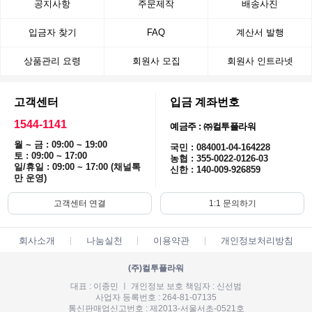
공지사항
주문제작
배송사진
입금자 찾기
FAQ
계산서 발행
상품관리 요령
회원사 모집
회원사 인트라넷
고객센터
입금 계좌번호
1544-1141
예금주 : ㈜컬투플라워
월 ~ 금 : 09:00 ~ 19:00
국민 : 084001-04-164228
토 : 09:00 ~ 17:00
농협 : 355-0022-0126-03
일/휴일 : 09:00 ~ 17:00 (채널톡
신한 : 140-009-926859
만 운영)
고객센터 연결
1:1 문의하기
회사소개
나눔실천
이용약관
개인정보처리방침
(주)컬투플라워
대표 : 이종민 ㅣ 개인정보 보호 책임자 : 신선범
사업자 등록번호 : 264-81-07135
통신판매업신고번호 : 제2013-서울서초-0521호