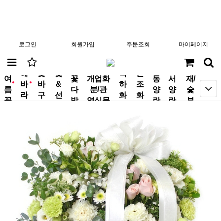
로그인
회원가입
주문조회
마이페이지
분
해
꽃
꽃
축
근
여
꽃
개업화
동
서
재/
바
바
&
하
조
new
new
름
다
분/관
양
양
숯
라
구
선
화
화
꽃
발
엽식물
란
란
부
기
니
물
환
환
작