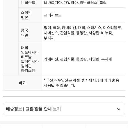
네덜란드
브바르디아, 다알리아, 라넌큘러스, 튤립
스페인
프리저브드
일본
장미, 국화, 카네이션, 대국, 스타치스, 미스티블루,
중국
시네신스, 관엽식물, 동양란, 서양란, 비누꽃,
대만
부자재
태국
인도네시아
베트남
카네이션, 관엽식물, 동양란, 서양란, 부자재
말레이시아
필리핀
파키스탄
* 국산과 수입산은 계절 및 자재시장에 따라 혼용
비고
사용될 수 있습니다.
배송정보 | 교환/환불 안내 보기