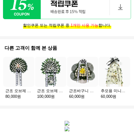
할인쿠폰 또는 적립쿠폰 중
1개만 사용 가능
합니다.
다른 고객이 함께 본 상품
근조 오브제 1단 B
근조 오브제 2단 B
근조바구니 일반
추모용 미니화환 A(서울)
80,000원
100,000원
60,000원
60,000원