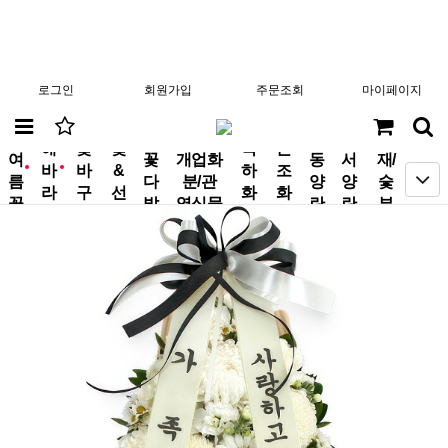
로그인
회원가입
주문조회
마이페이지
분
해
꽃
꽃
축
근
여
꽃
개업화
동
서
재/
바
바
&
하
조
new
new
름
다
분/관
양
양
숯
라
구
선
화
화
꽃
발
엽식물
란
란
부
기
니
물
환
환
작