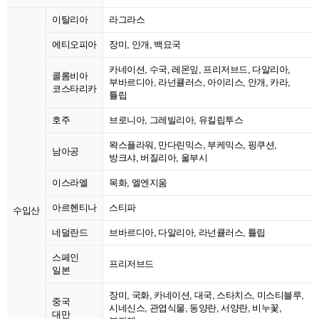
이탈리아
라그라스
에티오피아
장미, 안개, 백묘국
카네이션, 수국, 레몬잎, 프리저브드, 다알리아,
콜롬비아
부바르디아, 라넌큘러스, 아이리스, 안개, 카라,
코스타리카
튤립
호주
브로니아, 그레빌리아, 유킬립투스
왁스플라워, 만다린믹스, 부케믹스, 핑쿠션,
남아공
방크샤, 버질리아, 울부시
이스라엘
목화, 엘엔지움
아르헨티나
스티파
수입산
네덜란드
브바르디아, 다알리아, 라넌큘러스, 튤립
스페인
프리저브드
일본
장미, 국화, 카네이션, 대국, 스타치스, 미스티블루,
중국
시네신스, 관엽식물, 동양란, 서양란, 비누꽃,
대만