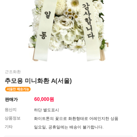
근조화환
추모용 미니화환 A(서울)
60,000
원
판매가
원산지
하단 별도표시
상품정보
화이트톤의 꽃으로 화환형태로 어레인지한 상품
기타
일요일, 공휴일에는 배송이 불가합니다.