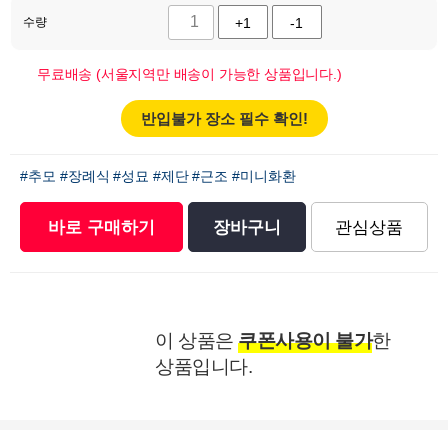
수량
+1
-1
무료배송 (서울지역만 배송이 가능한 상품입니다.)
반입불가 장소 필수 확인!
#추모
#장례식
#성묘
#제단
#근조
#미니화환
바로 구매하기
장바구니
관심상품
이 상품은
쿠폰사용이 불가
한
상품입니다.