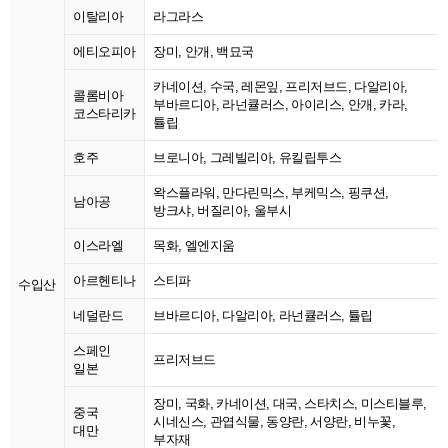
이탈리아
라그라스
에티오피아
장미, 안개, 백묘국
카네이션, 수국, 레몬잎, 프리저브드, 다알리아,
콜롬비아
부바르디아, 라넌큘러스, 아이리스, 안개, 카라,
코스타리카
튤립
호주
브로니아, 그레빌리아, 유킬립투스
왁스플라워, 만다린믹스, 부케믹스, 핑쿠션,
남아공
방크샤, 버질리아, 울부시
이스라엘
목화, 엘엔지움
아르헨티나
스티파
수입산
네덜란드
브바르디아, 다알리아, 라넌큘러스, 튤립
스페인
프리저브드
일본
장미, 국화, 카네이션, 대국, 스타치스, 미스티블루,
중국
시네신스, 관엽식물, 동양란, 서양란, 비누꽃,
대만
부자재