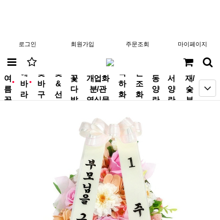
로그인
회원가입
주문조회
마이페이지
분
해
꽃
꽃
축
근
여
꽃
개업화
동
서
재/
바
바
&
하
조
new
new
름
다
분/관
양
양
숯
라
구
선
화
화
꽃
발
엽식물
란
란
부
기
니
물
환
환
작