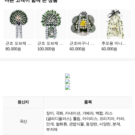
다른 고객이 함께 본 상품
근조 오브제 1단 B
근조 오브제 2단 B
근조바구니 일반
추모용 미니화환 A(서울)
80,000원
100,000원
60,000원
60,000원
원산지
품목
장미, 국화, 카네이션, 거베라, 백합, 라스
(글라디올러스), 튤립, 아이리스, 프리지아, 카라,
국산
안개, 쌀화환, 관엽식물, 동양란, 서양란, 분재,
부자재