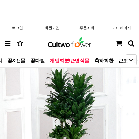
로그인
회원가입
주문조회
마이페이지
니
꽃&선물
꽃다발
개업화분/관엽식물
축하화환
근조화환