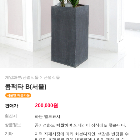
개업화분/관엽식물
>
관엽식물
콤팩타 B(서울)
200,000
원
판매가
원산지
하단 별도표시
상품정보
공기정화도 탁월하며,인테리어 장식에도 좋습니다.
기타
지역 자재시장에 따라 화분디자인, 색감은 변경될 수
있으며 초화류의 경우 변경되거나 없이 제작 될 수