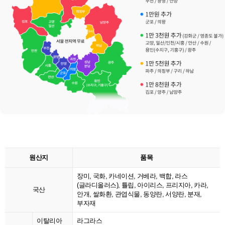
원산지
품목
장미, 국화, 카네이션, 거베라, 백합, 라스
(글라디올러스), 튤립, 아이리스, 프리지아, 카라,
국산
안개, 쌀화환, 관엽식물, 동양란, 서양란, 분재,
부자재
이탈리아
라그라스