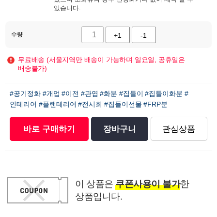
있습니다.
수량
+1
-1
무료배송 (서울지역만 배송이 가능하며 일요일, 공휴일은
배송불가)
#공기정화
#개업
#이전
#관엽
#화분
#집들이
#집들이화분
#
인테리어
#플랜테리어
#전시회
#집들이선물
#FRP분
바로 구매하기
장바구니
관심상품
이 상품은
쿠폰사용이 불가
한
상품입니다.