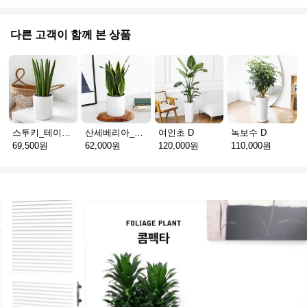
다른 고객이 함께 본 상품
스투키_테이블용 D
산세베리아_테이블용 H
여인초 D
녹보수 D
69,500원
62,000원
120,000원
110,000원