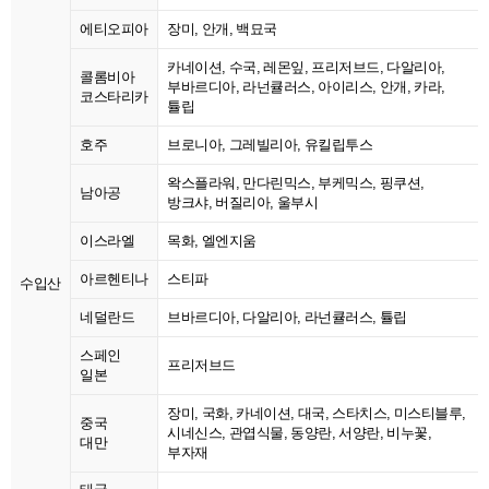
에티오피아
장미, 안개, 백묘국
카네이션, 수국, 레몬잎, 프리저브드, 다알리아,
콜롬비아
부바르디아, 라넌큘러스, 아이리스, 안개, 카라,
코스타리카
튤립
호주
브로니아, 그레빌리아, 유킬립투스
왁스플라워, 만다린믹스, 부케믹스, 핑쿠션,
남아공
방크샤, 버질리아, 울부시
이스라엘
목화, 엘엔지움
아르헨티나
스티파
수입산
네덜란드
브바르디아, 다알리아, 라넌큘러스, 튤립
스페인
프리저브드
일본
장미, 국화, 카네이션, 대국, 스타치스, 미스티블루,
중국
시네신스, 관엽식물, 동양란, 서양란, 비누꽃,
대만
부자재