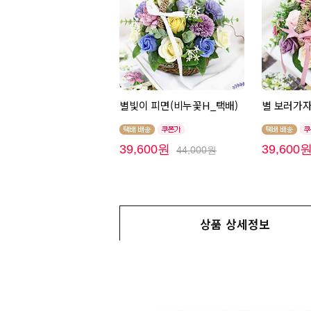
별빛이 피면(비누꽃H_택배)
별 보러가자
39,600원
39,600
44,000원
상품 상세정보