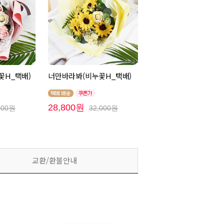
꽃H_택배)
너만바라봐(비누꽃H_택배)
28,800원
000원
32,000원
교환/환불안내