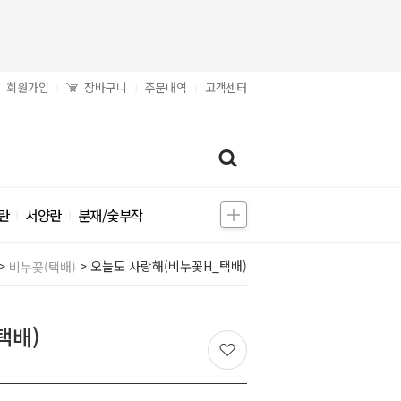
회원가입
장바구니
주문내역
고객센터
|
|
|
란
서양란
분재/숯부작
|
|
>
> 오늘도 사랑해(비누꽃H_택배)
비누꽃(택배)
택배)