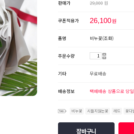
판매가
29,000
원
26,100
원
쿠폰적용가
품명
비누꽃(조화)
주문수량
기타
무료배송
배송정보
택배배송 상품으로 당일
비누꽃
시들지않는꽃
레드
꽃다
장바구니