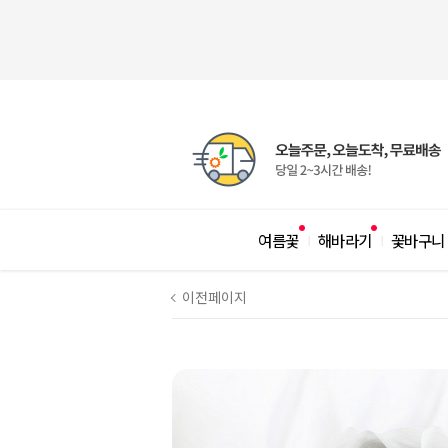
여름꽃
해바라기
꽃바구니
|
|
이전페이지