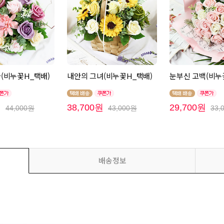
(비누꽃H_택배)
내안의 그녀(비누꽃H_택배)
눈부신 고백(비누
원
38,700원
29,700원
44,000원
43,000원
33,
배송정보