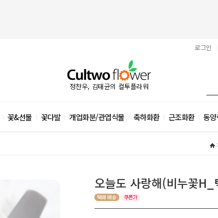
로그인
|
정찬우, 김태균의 컬투플라워
꽃&선물
꽃다발
개업화분/관엽식물
축하화환
근조화환
동양
|
|
|
|
|
|
오늘도 사랑해(비누꽃H_