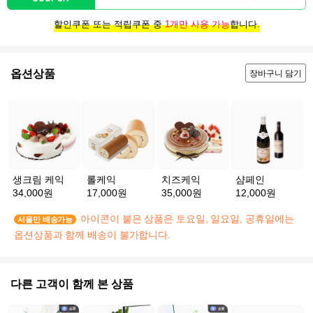
할인쿠폰 또는 적립쿠폰 중
1개만 사용 가능
합니다.
옵션상품
장바구니 담기
생크림 케익
롤케익
치즈케익
샴페인
34,000원
17,000원
35,000원
12,000원
아이콘이 붙은 상품은 토요일, 일요일, 공휴일에는
서울만 배송가능
옵션상품과 함께 배송이 불가합니다.
다른 고객이 함께 본 상품