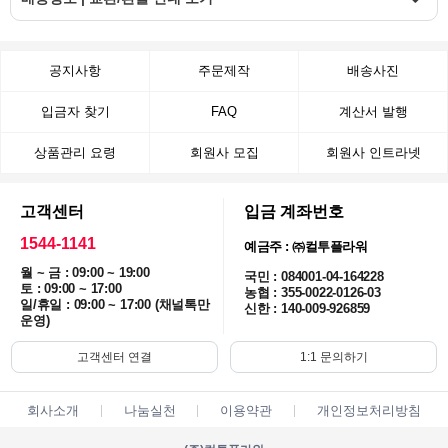
공지사항
주문제작
배송사진
입금자 찾기
FAQ
계산서 발행
상품관리 요령
회원사 모집
회원사 인트라넷
고객센터
입금 계좌번호
1544-1141
예금주 : ㈜컬투플라워
월 ~ 금 : 09:00 ~ 19:00
국민 : 084001-04-164228
토 : 09:00 ~ 17:00
농협 : 355-0022-0126-03
일/휴일 : 09:00 ~ 17:00 (채널톡만
신한 : 140-009-926859
운영)
고객센터 연결
1:1 문의하기
회사소개
나눔실천
이용약관
개인정보처리방침