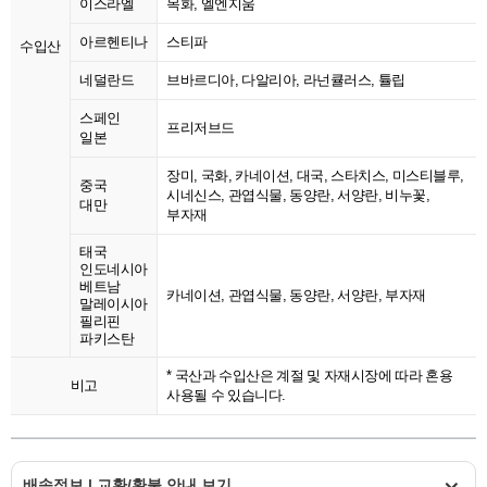
이스라엘
목화, 엘엔지움
아르헨티나
스티파
수입산
네덜란드
브바르디아, 다알리아, 라넌큘러스, 튤립
스페인
프리저브드
일본
장미, 국화, 카네이션, 대국, 스타치스, 미스티블루,
중국
시네신스, 관엽식물, 동양란, 서양란, 비누꽃,
대만
부자재
태국
인도네시아
베트남
카네이션, 관엽식물, 동양란, 서양란, 부자재
말레이시아
필리핀
파키스탄
* 국산과 수입산은 계절 및 자재시장에 따라 혼용
비고
사용될 수 있습니다.
배송정보 | 교환/환불 안내 보기