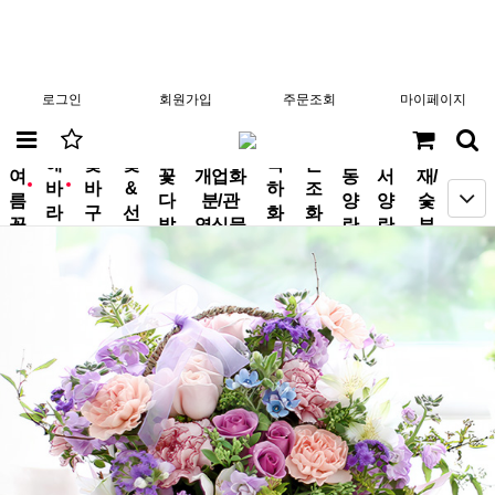
로그인
회원가입
주문조회
마이페이지
분
해
꽃
꽃
축
근
여
꽃
개업화
동
서
재/
바
바
&
하
조
new
new
름
다
분/관
양
양
숯
라
구
선
화
화
꽃
발
엽식물
란
란
부
기
니
물
환
환
작