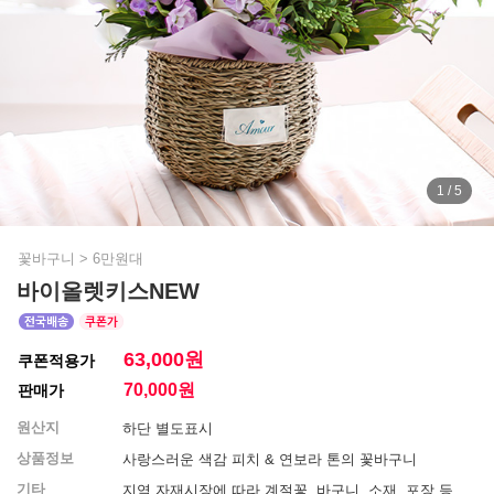
1 / 5
꽃바구니
>
6만원대
바이올렛키스NEW
63,000원
쿠폰적용가
70,000
원
판매가
원산지
하단 별도표시
상품정보
사랑스러운 색감 피치 & 연보라 톤의 꽃바구니
기타
지역 자재시장에 따라 계절꽃, 바구니, 소재, 포장 등