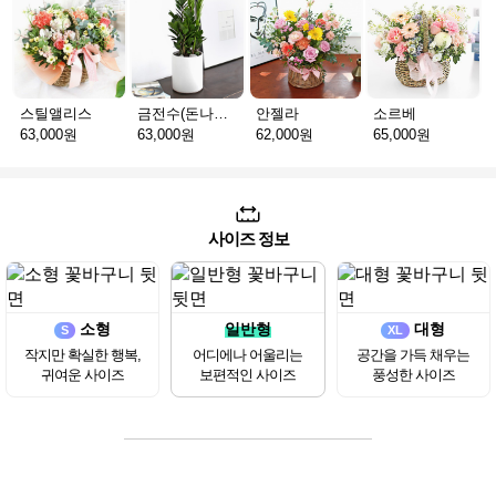
스틸앨리스
금전수(돈나무)_테이블용 F
안젤라
소르베
63,000원
63,000원
62,000원
65,000원
사이즈 정보
소형
일반형
대형
S
XL
작지만 확실한 행복,
어디에나 어울리는
공간을 가득 채우는
귀여운 사이즈
보편적인 사이즈
풍성한 사이즈