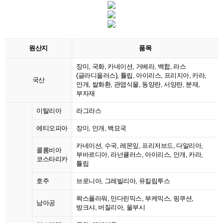
원산지
품목
장미, 국화, 카네이션, 거베라, 백합, 라스
(글라디올러스), 튤립, 아이리스, 프리지아, 카라,
국산
안개, 쌀화환, 관엽식물, 동양란, 서양란, 분재,
부자재
이탈리아
라그라스
에티오피아
장미, 안개, 백묘국
카네이션, 수국, 레몬잎, 프리저브드, 다알리아,
콜롬비아
부바르디아, 라넌큘러스, 아이리스, 안개, 카라,
코스타리카
튤립
호주
브로니아, 그레빌리아, 유킬립투스
왁스플라워, 만다린믹스, 부케믹스, 핑쿠션,
남아공
방크샤, 버질리아, 울부시