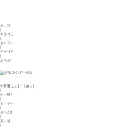
로그인
|
회원가입
|
장바구니
|
주문내역
|
고객센터
여름꽃
카테고리 더보기
|
해바라기
|
꽃바구니
|
꽃&선물
|
꽃다발
|