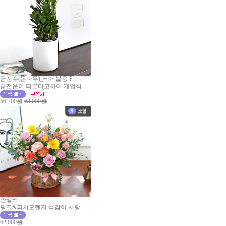
금전수(돈나무)_테이블용 F
금전운이 따른다고하여 개업식..
56,700원
63,000원
안젤라
핑크&피치오렌지 색감이 사랑..
62,000원