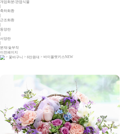
개업화분/관엽식물
|
축하화환
|
근조화환
|
동양란
|
서양란
|
분재/숯부작
이전페이지
>
>
> 바이올렛키스NEW
꽃바구니
6만원대