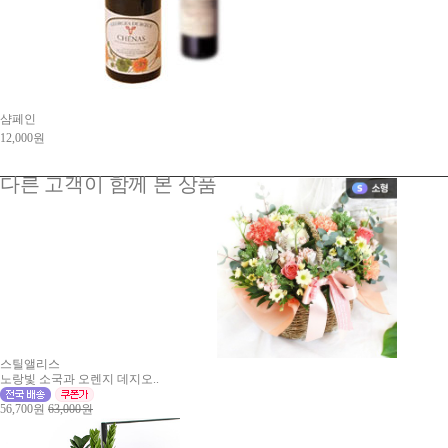
샴페인
12,000원
다른 고객이 함께 본 상품
스틸앨리스
노랑빛 소국과 오렌지 데지오..
56,700원
63,000원