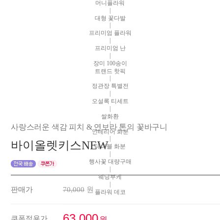
머니플라워
|
대형 꽃다발
|
프리미엄 플라워
|
프리미엄 난
|
장미 100송이
트랜드 핫픽
|
정관장 특별전
|
오설록 티세트
|
쌀화환
|
사랑스러운 색감 피치 & 연보라 톤의 꽃바구니
인테리어 화분
|
바이올렛키스NEW
테이블 화분
|
행사꽃 대량구매
|
웨딩부케
|
판매가
70,000
원
플라워 데코
63,000
쿠폰적용가
원