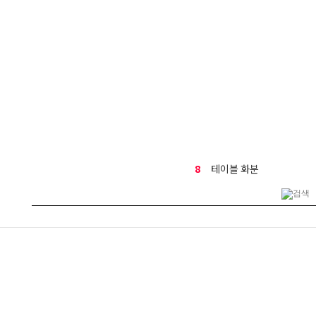
8
테이블 화분
9
만천홍
10
부모님선물
1
생일
2
금전수
3
결혼식
4
호접란
5
기념일