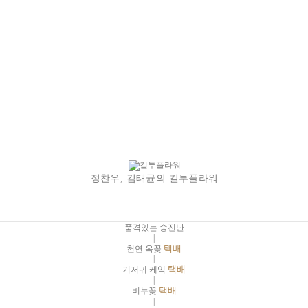
정찬우, 김태균의 컬투플라워
품격있는 승진난
|
천연 옥꽃
택배
|
기저귀 케익
택배
|
비누꽃
택배
|