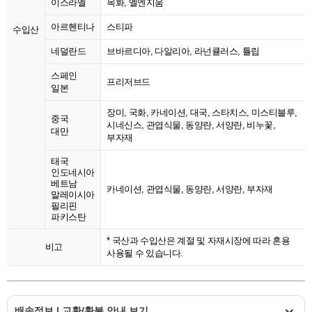
이스라엘
목화, 엘엔지움
아르헨티나
스티파
수입산
네덜란드
브바르디아, 다알리아, 라넌큘러스, 튤립
스페인
프리저브드
일본
장미, 국화, 카네이션, 대국, 스타치스, 미스티블루,
중국
시네신스, 관엽식물, 동양란, 서양란, 비누꽃,
대만
부자재
태국
인도네시아
베트남
카네이션, 관엽식물, 동양란, 서양란, 부자재
말레이시아
필리핀
파키스탄
* 국산과 수입산은 계절 및 자재시장에 따라 혼용
비고
사용될 수 있습니다.
배송정보 | 교환/환불 안내 보기