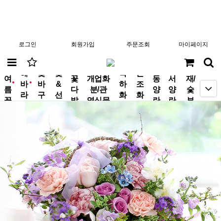
로그인
회원가입
주문조회
마이페이지
분
해
꽃
꽃
축
근
여
꽃
개업화
동
서
재/
바
바
&
하
조
new
new
름
다
분/관
양
양
숯
라
구
선
화
화
꽃
발
엽식물
란
란
부
기
니
물
환
환
작