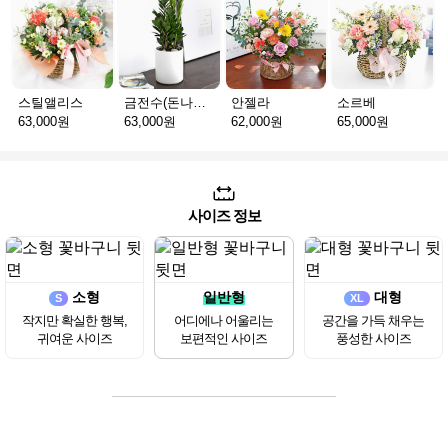
스틸앨리스
금전수(돈나무)_테이블용 F
안젤라
소르베
63,000원
63,000원
62,000원
65,000원
사이즈 정보
소형
일반형
대형
S
XL
작지만 확실한 행복,
어디에나 어울리는
공간을 가득 채우는
귀여운 사이즈
보편적인 사이즈
풍성한 사이즈