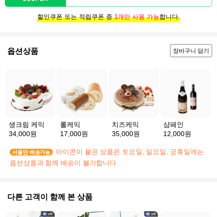
할인쿠폰 또는 적립쿠폰 중
1개만 사용 가능
합니다.
옵션상품
장바구니 담기
생크림 케익
롤케익
치즈케익
샴페인
34,000원
17,000원
35,000원
12,000원
아이콘이 붙은 상품은 토요일, 일요일, 공휴일에는
서울만 배송가능
옵션상품과 함께 배송이 불가합니다.
다른 고객이 함께 본 상품