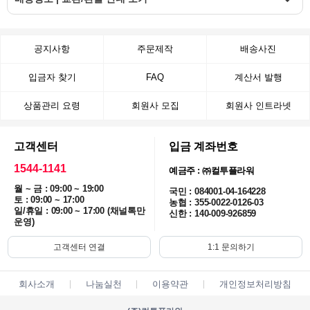
공지사항
주문제작
배송사진
입금자 찾기
FAQ
계산서 발행
상품관리 요령
회원사 모집
회원사 인트라넷
고객센터
입금 계좌번호
1544-1141
예금주 : ㈜컬투플라워
월 ~ 금 : 09:00 ~ 19:00
국민 : 084001-04-164228
토 : 09:00 ~ 17:00
농협 : 355-0022-0126-03
일/휴일 : 09:00 ~ 17:00 (채널톡만
신한 : 140-009-926859
운영)
고객센터 연결
1:1 문의하기
회사소개
나눔실천
이용약관
개인정보처리방침