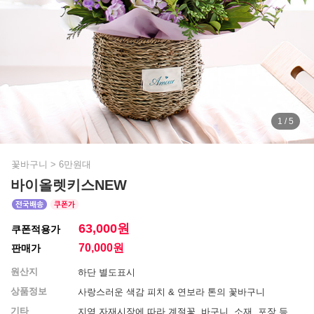
1 / 5
꽃바구니
>
6만원대
바이올렛키스NEW
63,000원
쿠폰적용가
70,000
원
판매가
원산지
하단 별도표시
상품정보
사랑스러운 색감 피치 & 연보라 톤의 꽃바구니
기타
지역 자재시장에 따라 계절꽃, 바구니, 소재, 포장 등