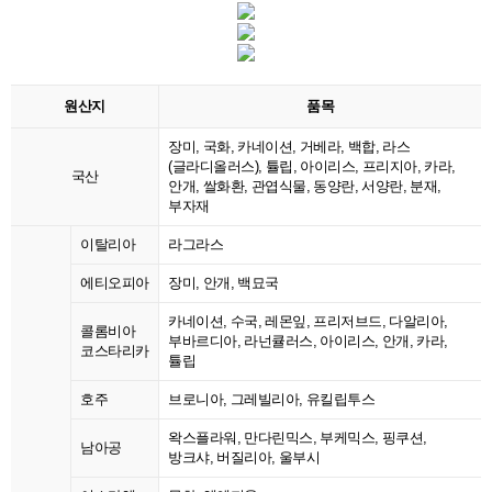
원산지
품목
장미, 국화, 카네이션, 거베라, 백합, 라스
(글라디올러스), 튤립, 아이리스, 프리지아, 카라,
국산
안개, 쌀화환, 관엽식물, 동양란, 서양란, 분재,
부자재
이탈리아
라그라스
에티오피아
장미, 안개, 백묘국
카네이션, 수국, 레몬잎, 프리저브드, 다알리아,
콜롬비아
부바르디아, 라넌큘러스, 아이리스, 안개, 카라,
코스타리카
튤립
호주
브로니아, 그레빌리아, 유킬립투스
왁스플라워, 만다린믹스, 부케믹스, 핑쿠션,
남아공
방크샤, 버질리아, 울부시