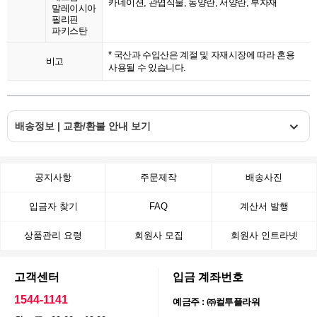
카네이션, 관엽식물, 동양란, 서양란, 부자재
말레이시아
필리핀
파키스탄
* 국산과 수입산은 계절 및 자재시장에 따라 혼용
비고
사용될 수 있습니다.
배송정보 | 교환/환불 안내 보기
공지사항
주문제작
배송사진
입금자 찾기
FAQ
계산서 발행
상품관리 요령
회원사 모집
회원사 인트라넷
고객센터
입금 계좌번호
1544-1141
예금주 : ㈜컬투플라워