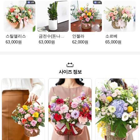
스틸앨리스
금전수(돈나무)_테이블용 F
안젤라
소르베
63,000원
63,000원
62,000원
65,000원
사이즈 정보