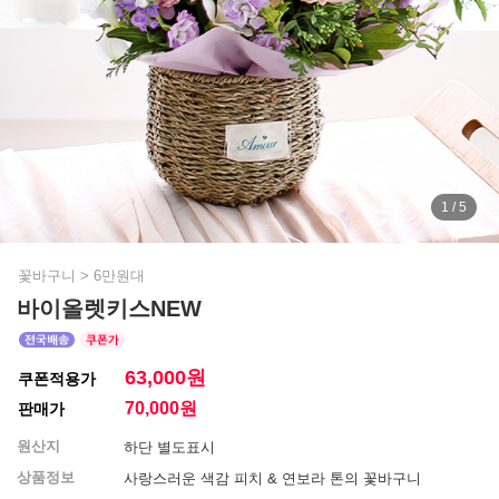
1 / 5
꽃바구니
>
6만원대
바이올렛키스NEW
63,000원
쿠폰적용가
70,000
원
판매가
원산지
하단 별도표시
상품정보
사랑스러운 색감 피치 & 연보라 톤의 꽃바구니