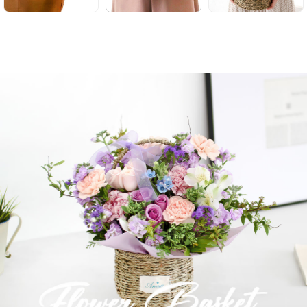
소형
일반형
대형
S
XL
작지만 확실한 행복,
어디에나 어울리는
공간을 가득 채우는
귀여운 사이즈
보편적인 사이즈
풍성한 사이즈