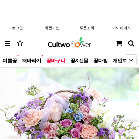
로그인
회원가입
주문조회
마이페이지
new
new
여름꽃
해바라기
꽃바구니
꽃&선물
꽃다발
개업화분/관