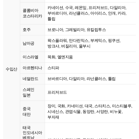
카네이션, 수국, 레몬잎, 프리저브드, 다알리아,
콜롬비아
부바르디아, 라넌큘러스, 아이리스, 안개, 카라,
코스타리카
튤립
호주
브로니아, 그레빌리아, 유킬립투스
왁스플라워, 만다린믹스, 부케믹스, 핑쿠션,
남아공
방크샤, 버질리아, 울부시
이스라엘
목화, 엘엔지움
아르헨티나
스티파
수입산
네덜란드
브바르디아, 다알리아, 라넌큘러스, 튤립
스페인
프리저브드
일본
장미, 국화, 카네이션, 대국, 스타치스, 미스티블루,
중국
시네신스, 관엽식물, 동양란, 서양란, 비누꽃,
대만
부자재
태국
인도네시아
베트남