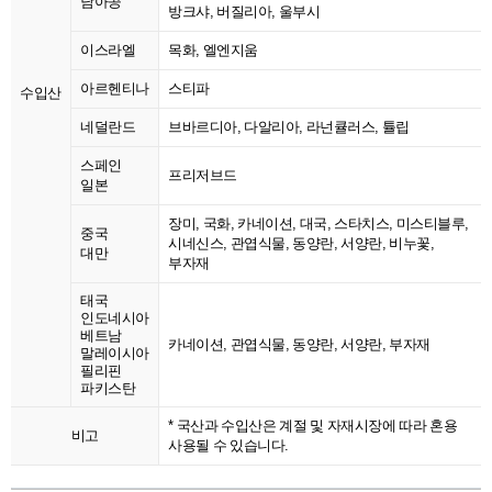
남아공
방크샤, 버질리아, 울부시
이스라엘
목화, 엘엔지움
아르헨티나
스티파
수입산
네덜란드
브바르디아, 다알리아, 라넌큘러스, 튤립
스페인
프리저브드
일본
장미, 국화, 카네이션, 대국, 스타치스, 미스티블루,
중국
시네신스, 관엽식물, 동양란, 서양란, 비누꽃,
대만
부자재
태국
인도네시아
베트남
카네이션, 관엽식물, 동양란, 서양란, 부자재
말레이시아
필리핀
파키스탄
* 국산과 수입산은 계절 및 자재시장에 따라 혼용
비고
사용될 수 있습니다.