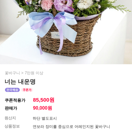
꽃바구니
>
7만원 이상
너는 내운명
85,500원
쿠폰적용가
90,000
원
판매가
원산지
하단 별도표시
상품정보
연보라 장미를 중심으로 어레인지된 꽃바구니