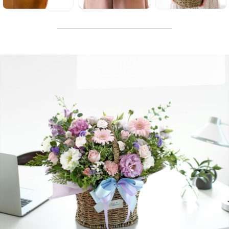
소형
일반형
대형
S
XL
작지만 확실한 행복,
어디에나 어울리는
공간을 가득 채우는
귀여운 사이즈
보편적인 사이즈
풍성한 사이즈