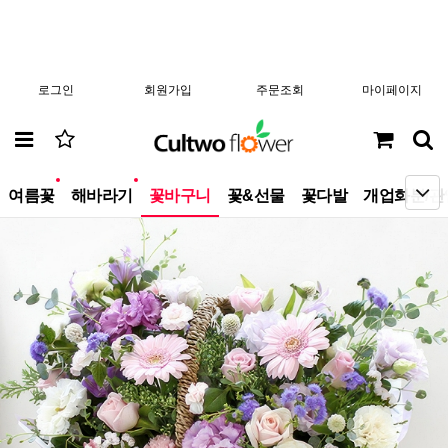
로그인
회원가입
주문조회
마이페이지
new
new
여름꽃
해바라기
꽃바구니
꽃&선물
꽃다발
개업화분/관