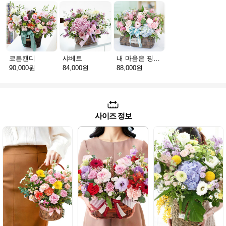
코튼캔디
샤베트
내 마음은 핑크빛
90,000원
84,000원
88,000원
사이즈 정보