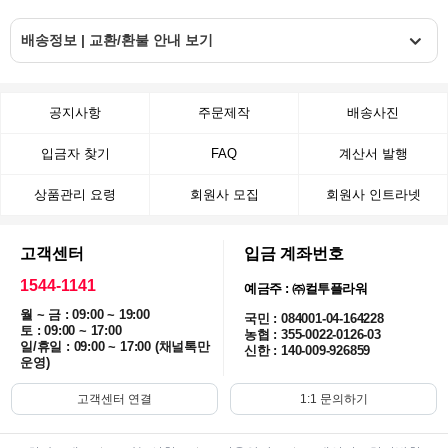
배송정보 | 교환/환불 안내 보기
공지사항
주문제작
배송사진
입금자 찾기
FAQ
계산서 발행
상품관리 요령
회원사 모집
회원사 인트라넷
고객센터
입금 계좌번호
1544-1141
예금주 : ㈜컬투플라워
월 ~ 금 : 09:00 ~ 19:00
국민 : 084001-04-164228
토 : 09:00 ~ 17:00
농협 : 355-0022-0126-03
일/휴일 : 09:00 ~ 17:00 (채널톡만
신한 : 140-009-926859
운영)
고객센터 연결
1:1 문의하기