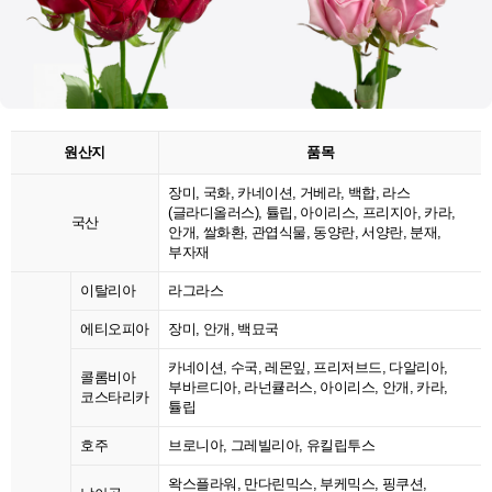
원산지
품목
장미, 국화, 카네이션, 거베라, 백합, 라스
(글라디올러스), 튤립, 아이리스, 프리지아, 카라,
국산
안개, 쌀화환, 관엽식물, 동양란, 서양란, 분재,
부자재
이탈리아
라그라스
에티오피아
장미, 안개, 백묘국
카네이션, 수국, 레몬잎, 프리저브드, 다알리아,
콜롬비아
부바르디아, 라넌큘러스, 아이리스, 안개, 카라,
코스타리카
튤립
호주
브로니아, 그레빌리아, 유킬립투스
왁스플라워, 만다린믹스, 부케믹스, 핑쿠션,