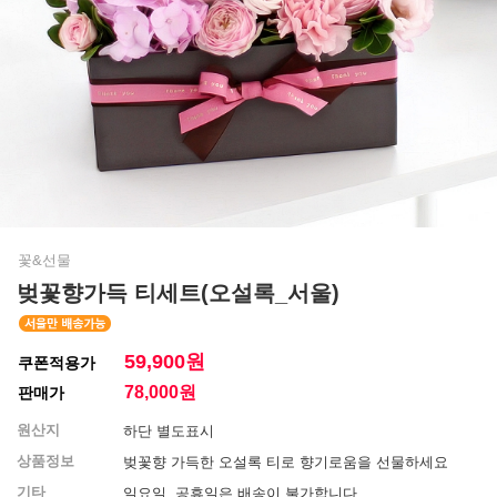
꽃&선물
벚꽃향가득 티세트(오설록_서울)
59,900원
쿠폰적용가
78,000
원
판매가
원산지
하단 별도표시
상품정보
벚꽃향 가득한 오설록 티로 향기로움을 선물하세요
기타
일요일, 공휴일은 배송이 불가합니다.