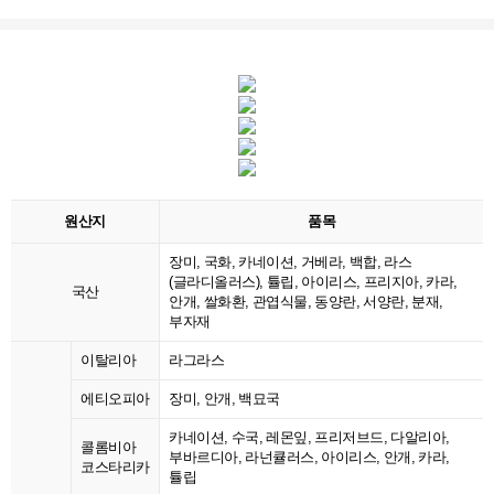
원산지
품목
장미, 국화, 카네이션, 거베라, 백합, 라스
(글라디올러스), 튤립, 아이리스, 프리지아, 카라,
국산
안개, 쌀화환, 관엽식물, 동양란, 서양란, 분재,
부자재
이탈리아
라그라스
에티오피아
장미, 안개, 백묘국
카네이션, 수국, 레몬잎, 프리저브드, 다알리아,
콜롬비아
부바르디아, 라넌큘러스, 아이리스, 안개, 카라,
코스타리카
튤립