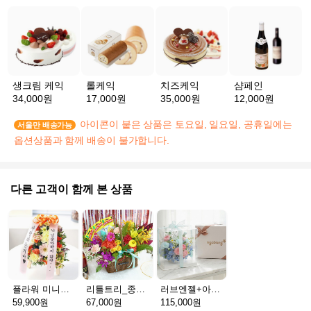
생크림 케익
롤케익
치즈케익
샴페인
34,000원
17,000원
35,000원
12,000원
아이콘이 붙은 상품은 토요일, 일요일, 공휴일에는
서울만 배송가능
옵션상품과 함께 배송이 불가합니다.
다른 고객이 함께 본 상품
플라워 미니화환 A(서울)
리틀트리_종이방향제(서울)
러브엔젤+아가방딸랑이(서울)
59,900원
67,000원
115,000원