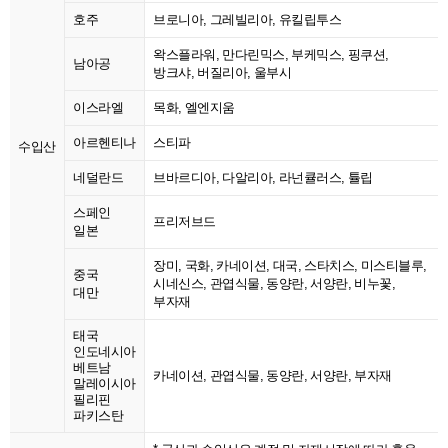
호주
브로니아, 그레빌리아, 유킬립투스
왁스플라워, 만다린믹스, 부케믹스, 핑쿠션,
남아공
방크샤, 버질리아, 울부시
이스라엘
목화, 엘엔지움
아르헨티나
스티파
수입산
네덜란드
브바르디아, 다알리아, 라넌큘러스, 튤립
스페인
프리저브드
일본
장미, 국화, 카네이션, 대국, 스타치스, 미스티블루,
중국
시네신스, 관엽식물, 동양란, 서양란, 비누꽃,
대만
부자재
태국
인도네시아
베트남
카네이션, 관엽식물, 동양란, 서양란, 부자재
말레이시아
필리핀
파키스탄