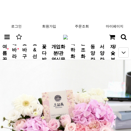
로그인
회원가입
주문조회
마이페이지
분
해
꽃
꽃
축
근
여
꽃
개업화
동
서
재/
바
바
&
하
조
new
new
름
다
분/관
양
양
숯
라
구
선
화
화
꽃
발
엽식물
란
란
부
기
니
물
환
환
작