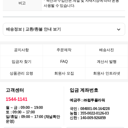
* 국산과 수입산은 계절 및 자재시장에 따라 혼용
비고
사용될 수 있습니다.
배송정보 | 교환/환불 안내 보기
공지사항
주문제작
배송사진
입금자 찾기
FAQ
계산서 발행
상품관리 요령
회원사 모집
회원사 인트라넷
고객센터
입금 계좌번호
1544-1141
예금주 : ㈜컬투플라워
월 ~ 금 : 09:00 ~ 19:00
국민 : 084001-04-164228
토 : 09:00 ~ 17:00
농협 : 355-0022-0126-03
일/휴일 : 09:00 ~ 17:00 (채널톡만
신한 : 140-009-926859
운영)