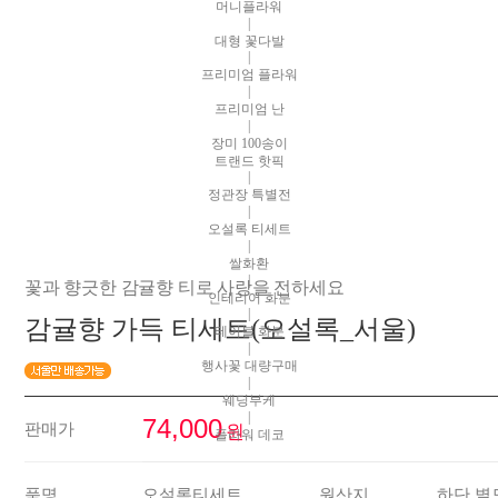
머니플라워
|
대형 꽃다발
|
프리미엄 플라워
|
프리미엄 난
|
장미 100송이
트랜드 핫픽
|
정관장 특별전
|
오설록 티세트
|
쌀화환
|
꽃과 향긋한 감귤향 티로 사랑을 전하세요
인테리어 화분
|
감귤향 가득 티세트(오설록_서울)
테이블 화분
|
행사꽃 대량구매
|
웨딩부케
|
74,000
판매가
원
플라워 데코
품명
오설록티세트
원산지
하단 별