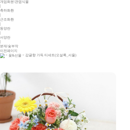
개업화분/관엽식물
|
축하화환
|
근조화환
|
동양란
|
서양란
|
분재/숯부작
이전페이지
>
> 감귤향 가득 티세트(오설록_서울)
꽃&선물