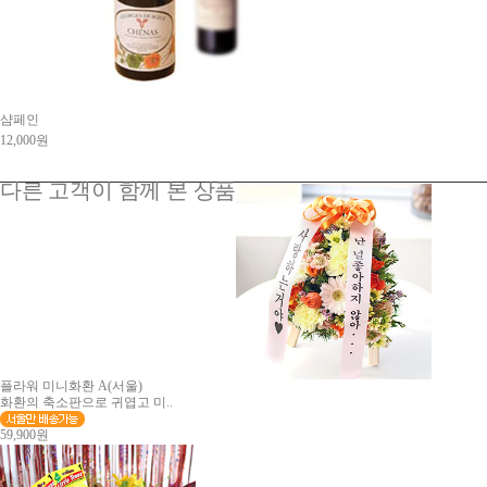
샴페인
12,000원
다른 고객이 함께 본 상품
플라워 미니화환 A(서울)
화환의 축소판으로 귀엽고 미..
59,900원