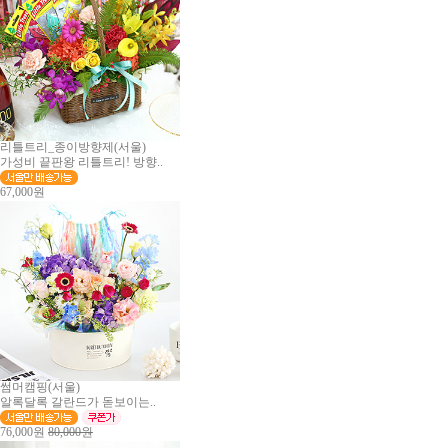
리틀트리_종이방향제(서울)
가성비 끝판왕 리틀트리! 방향..
67,000원
썸머캠핑(서울)
알록달록 갈란드가 돋보이는..
76,000원
80,000원