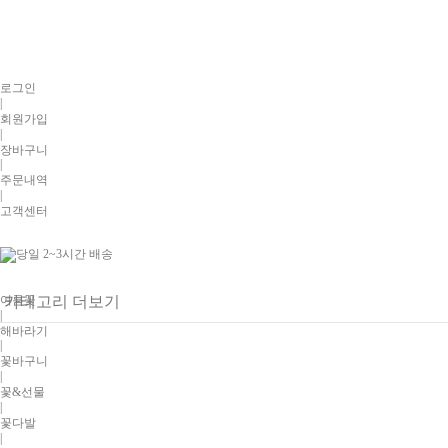
로그인
|
회원가입
|
장바구니
|
주문내역
|
고객센터
여름꽃
카테고리 더보기
|
해바라기
|
꽃바구니
|
꽃&선물
|
꽃다발
|