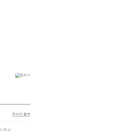
6
수국
7
꽃다발
무이자 할부
도표시