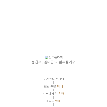
정찬우, 김태균의 컬투플라워
품격있는 승진난
|
천연 옥꽃
택배
|
기저귀 케익
택배
|
비누꽃
택배
|