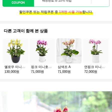
할인쿠폰 또는 적립쿠폰 중
1개만 사용 가능
합니다.
다른 고객이 함께 본 상품
옐로우 미니호접 C
핑크 미니호접 A
삼색조 A
연핑크 미니호접 A
130,000원
71,000원
71,000원
72,000원