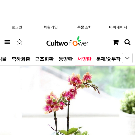
로그인
회원가입
주문조회
마이페이지
식물
축하화환
근조화환
동양란
서양란
분재/숯부작