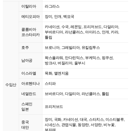
이탈리아
라그라스
에티오피아
장미, 안개, 백묘국
카네이션, 수국, 레몬잎, 프리저브드, 다알리아,
콜롬비아
부바르디아, 라넌큘러스, 아이리스, 안개, 카라,
코스타리카
튤립
호주
브로니아, 그레빌리아, 유킬립투스
왁스플라워, 만다린믹스, 부케믹스, 핑쿠션,
남아공
방크샤, 버질리아, 울부시
이스라엘
목화, 엘엔지움
아르헨티나
스티파
수입산
네덜란드
브바르디아, 다알리아, 라넌큘러스, 튤립
스페인
프리저브드
일본
장미, 국화, 카네이션, 대국, 스타치스, 미스티블루,
중국
시네신스, 관엽식물, 동양란, 서양란, 비누꽃,
대만
부자재