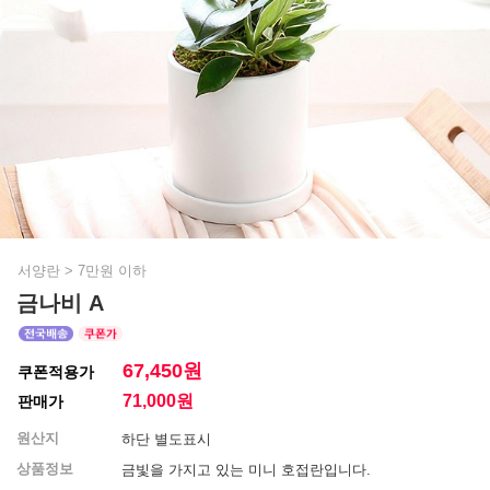
서양란
>
7만원 이하
금나비 A
67,450원
쿠폰적용가
71,000
원
판매가
원산지
하단 별도표시
상품정보
금빛을 가지고 있는 미니 호접란입니다.