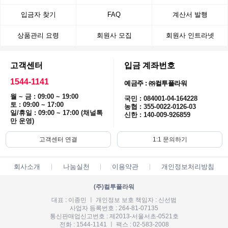
입금자 찾기
FAQ
계산서 발행
상품관리 요령
회원사 모집
회원사 인트라넷
고객센터
입금 계좌번호
1544-1141
예금주 : ㈜컬투플라워
월 ~ 금 : 09:00 ~ 19:00
국민 : 084001-04-164228
토 : 09:00 ~ 17:00
농협 : 355-0022-0126-03
일/휴일 : 09:00 ~ 17:00 (채널톡
신한 : 140-009-926859
만 운영)
고객센터 연결
1:1 문의하기
회사소개
나눔실천
이용약관
개인정보처리방침
(주)컬투플라워
대표 : 이종민 ㅣ 개인정보 보호 책임자 : 신선범
사업자 등록번호 : 264-81-07135
통신판매업신고번호 : 제2013-서울서초-0521호
전화 : 1544-1141 ㅣ 팩스 : 02-583-2008