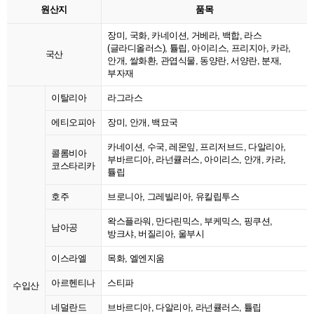
원산지
품목
장미, 국화, 카네이션, 거베라, 백합, 라스
(글라디올러스), 튤립, 아이리스, 프리지아, 카라,
국산
안개, 쌀화환, 관엽식물, 동양란, 서양란, 분재,
부자재
이탈리아
라그라스
에티오피아
장미, 안개, 백묘국
카네이션, 수국, 레몬잎, 프리저브드, 다알리아,
콜롬비아
부바르디아, 라넌큘러스, 아이리스, 안개, 카라,
코스타리카
튤립
호주
브로니아, 그레빌리아, 유킬립투스
왁스플라워, 만다린믹스, 부케믹스, 핑쿠션,
남아공
방크샤, 버질리아, 울부시
이스라엘
목화, 엘엔지움
아르헨티나
스티파
수입산
네덜란드
브바르디아, 다알리아, 라넌큘러스, 튤립