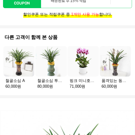
할인쿠폰 또는 적립쿠폰 중
1개만 사용 가능
합니다.
다른 고객이 함께 본 상품
철골소심 A
철골소심 투각청자분
핑크 미니호접 A
품격있는 동양란 B
60,000원
80,000원
71,000원
60,000원