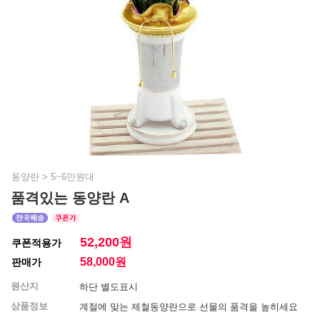
동양란
>
5~6만원대
품격있는 동양란 A
52,200원
쿠폰적용가
58,000
원
판매가
원산지
하단 별도표시
상품정보
계절에 맞는 제철동양란으로 선물의 품격을 높히세요