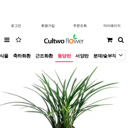
로그인
회원가입
주문조회
마이페이지
엽식물
축하화환
근조화환
동양란
서양란
분재/숯부작