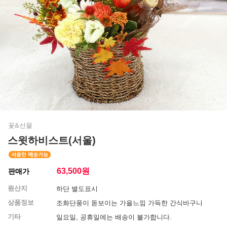
꽃&선물
스윗하비스트(서울)
63,500
원
판매가
원산지
하단 별도표시
상품정보
조화단풍이 돋보이는 가을느낌 가득한 간식바구니
기타
일요일, 공휴일에는 배송이 불가합니다.