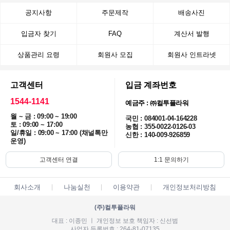
공지사항
주문제작
배송사진
입금자 찾기
FAQ
계산서 발행
상품관리 요령
회원사 모집
회원사 인트라넷
고객센터
입금 계좌번호
1544-1141
예금주 : ㈜컬투플라워
월 ~ 금 : 09:00 ~ 19:00
국민 : 084001-04-164228
토 : 09:00 ~ 17:00
농협 : 355-0022-0126-03
일/휴일 : 09:00 ~ 17:00 (채널톡만
신한 : 140-009-926859
운영)
고객센터 연결
1:1 문의하기
회사소개
나눔실천
이용약관
개인정보처리방침
(주)컬투플라워
대표 : 이종민 ㅣ 개인정보 보호 책임자 : 신선범
사업자 등록번호 : 264-81-07135