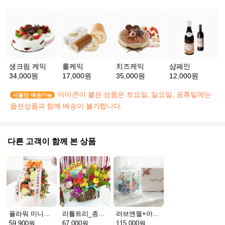
생크림 케익
롤케익
치즈케익
샴페인
34,000원
17,000원
35,000원
12,000원
아이콘이 붙은 상품은 토요일, 일요일, 공휴일에는
서울만 배송가능
옵션상품과 함께 배송이 불가합니다.
다른 고객이 함께 본 상품
플라워 미니화환 A(서울)
리틀트리_종이방향제(서울)
러브엔젤+아가방딸랑이(서울)
59,900원
67,000원
115,000원