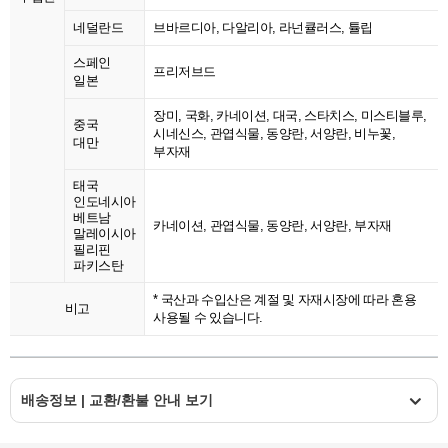
네덜란드
브바르디아, 다알리아, 라넌큘러스, 튤립
스페인
프리저브드
일본
장미, 국화, 카네이션, 대국, 스타치스, 미스티블루,
중국
시네신스, 관엽식물, 동양란, 서양란, 비누꽃,
대만
부자재
태국
인도네시아
베트남
카네이션, 관엽식물, 동양란, 서양란, 부자재
말레이시아
필리핀
파키스탄
* 국산과 수입산은 계절 및 자재시장에 따라 혼용
비고
사용될 수 있습니다.
배송정보 | 교환/환불 안내 보기