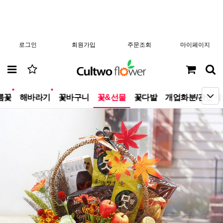
로그인
회원가입
주문조회
마이페이지
new
new
름꽃
해바라기
꽃바구니
꽃&선물
꽃다발
개업화분/관엽식