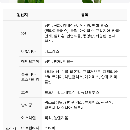
원산지
품목
장미, 국화, 카네이션, 거베라, 백합, 라스
(글라디올러스), 튤립, 아이리스, 프리지아, 카라,
국산
안개, 쌀화환, 관엽식물, 동양란, 서양란, 분재,
부자재
이탈리아
라그라스
에티오피아
장미, 안개, 백묘국
카네이션, 수국, 레몬잎, 프리저브드, 다알리아,
콜롬비아
부바르디아, 라넌큘러스, 아이리스, 안개, 카라,
코스타리카
튤립
호주
브로니아, 그레빌리아, 유킬립투스
왁스플라워, 만다린믹스, 부케믹스, 핑쿠션,
남아공
방크샤, 버질리아, 울부시
이스라엘
목화, 엘엔지움
아르헨티나
스티파
수입산